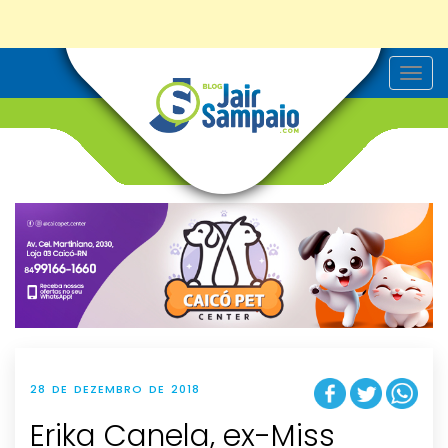
T
o
g
g
l
e
n
a
v
i
g
a
t
i
o
n
28 DE DEZEMBRO DE 2018
Erika Canela, ex-Miss