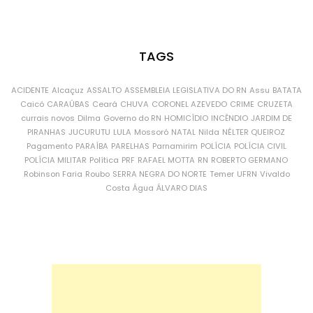
TAGS
ACIDENTE
Alcaçuz
ASSALTO
ASSEMBLEIA LEGISLATIVA DO RN
Assu
BATATA
Caicó
CARAÚBAS
Ceará
CHUVA
CORONEL AZEVEDO
CRIME
CRUZETA
currais novos
Dilma
Governo do RN
HOMICÍDIO
INCÊNDIO
JARDIM DE
PIRANHAS
JUCURUTU
LULA
Mossoró
NATAL
Nilda
NÉLTER QUEIROZ
Pagamento
PARAÍBA
PARELHAS
Parnamirim
POLÍCIA
POLÍCIA CIVIL
POLÍCIA MILITAR
Política
PRF
RAFAEL MOTTA
RN
ROBERTO GERMANO
Robinson Faria
Roubo
SERRA NEGRA DO NORTE
Temer
UFRN
Vivaldo
Costa
Água
ÁLVARO DIAS