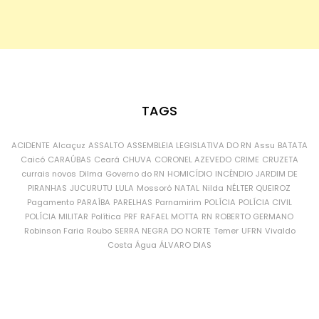
TAGS
ACIDENTE
Alcaçuz
ASSALTO
ASSEMBLEIA LEGISLATIVA DO RN
Assu
BATATA
Caicó
CARAÚBAS
Ceará
CHUVA
CORONEL AZEVEDO
CRIME
CRUZETA
currais novos
Dilma
Governo do RN
HOMICÍDIO
INCÊNDIO
JARDIM DE
PIRANHAS
JUCURUTU
LULA
Mossoró
NATAL
Nilda
NÉLTER QUEIROZ
Pagamento
PARAÍBA
PARELHAS
Parnamirim
POLÍCIA
POLÍCIA CIVIL
POLÍCIA MILITAR
Política
PRF
RAFAEL MOTTA
RN
ROBERTO GERMANO
Robinson Faria
Roubo
SERRA NEGRA DO NORTE
Temer
UFRN
Vivaldo
Costa
Água
ÁLVARO DIAS