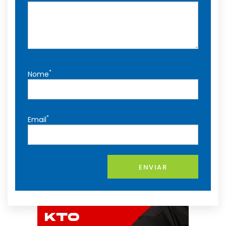
*
Nome
*
Email
ENVIAR