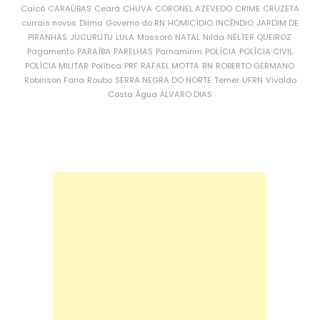
Caicó
CARAÚBAS
Ceará
CHUVA
CORONEL AZEVEDO
CRIME
CRUZETA
currais novos
Dilma
Governo do RN
HOMICÍDIO
INCÊNDIO
JARDIM DE
PIRANHAS
JUCURUTU
LULA
Mossoró
NATAL
Nilda
NÉLTER QUEIROZ
Pagamento
PARAÍBA
PARELHAS
Parnamirim
POLÍCIA
POLÍCIA CIVIL
POLÍCIA MILITAR
Política
PRF
RAFAEL MOTTA
RN
ROBERTO GERMANO
Robinson Faria
Roubo
SERRA NEGRA DO NORTE
Temer
UFRN
Vivaldo
Costa
Água
ÁLVARO DIAS