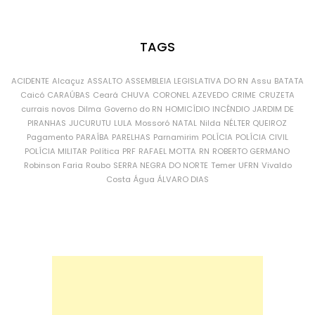
TAGS
ACIDENTE
Alcaçuz
ASSALTO
ASSEMBLEIA LEGISLATIVA DO RN
Assu
BATATA
Caicó
CARAÚBAS
Ceará
CHUVA
CORONEL AZEVEDO
CRIME
CRUZETA
currais novos
Dilma
Governo do RN
HOMICÍDIO
INCÊNDIO
JARDIM DE
PIRANHAS
JUCURUTU
LULA
Mossoró
NATAL
Nilda
NÉLTER QUEIROZ
Pagamento
PARAÍBA
PARELHAS
Parnamirim
POLÍCIA
POLÍCIA CIVIL
POLÍCIA MILITAR
Política
PRF
RAFAEL MOTTA
RN
ROBERTO GERMANO
Robinson Faria
Roubo
SERRA NEGRA DO NORTE
Temer
UFRN
Vivaldo
Costa
Água
ÁLVARO DIAS