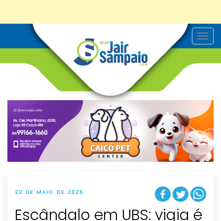
T
o
g
g
l
e
n
a
v
i
g
a
t
i
o
n
22 DE MAIO DE 2026
Escândalo em UBS: vigia é