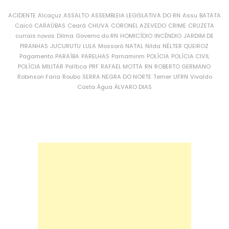
ACIDENTE
Alcaçuz
ASSALTO
ASSEMBLEIA LEGISLATIVA DO RN
Assu
BATATA
Caicó
CARAÚBAS
Ceará
CHUVA
CORONEL AZEVEDO
CRIME
CRUZETA
currais novos
Dilma
Governo do RN
HOMICÍDIO
INCÊNDIO
JARDIM DE
PIRANHAS
JUCURUTU
LULA
Mossoró
NATAL
Nilda
NÉLTER QUEIROZ
Pagamento
PARAÍBA
PARELHAS
Parnamirim
POLÍCIA
POLÍCIA CIVIL
POLÍCIA MILITAR
Política
PRF
RAFAEL MOTTA
RN
ROBERTO GERMANO
Robinson Faria
Roubo
SERRA NEGRA DO NORTE
Temer
UFRN
Vivaldo
Costa
Água
ÁLVARO DIAS