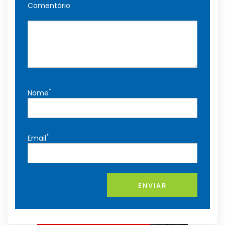
Comentário
*
Nome
*
Email
ENVIAR