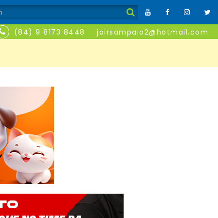
(84) 9 8173 8448
jairsampaio2@hotmail.com