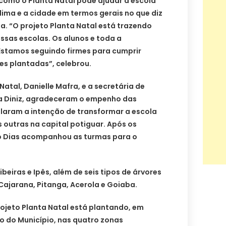
como o Planta Natal pode ajudar a escola
lima e a cidade em termos gerais no que diz
da. “O projeto Planta Natal está trazendo
essas escolas. Os alunos e toda a
stamos seguindo firmes para cumprir
es plantadas”, celebrou.
atal, Danielle Mafra, e a secretária de
na Diniz, agradeceram o empenho das
elaram a intenção de transformar a escola
 outras na capital potiguar. Após os
aro Dias acompanhou as turmas para o
beiras e Ipês, além de seis tipos de árvores
, Cajarana, Pitanga, Acerola e Goiaba.
ojeto Planta Natal está plantando, em
o do Município, nas quatro zonas