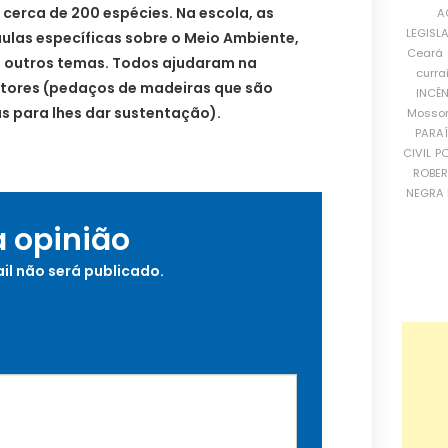
 cerca de 200 espécies. Na escola, as
A
LEGISL
ulas específicas sobre o Meio Ambiente,
Ceará
 outros temas. Todos ajudaram na
curra
utores (pedaços de madeiras que são
INCÊ
s para lhes dar sustentação).
Mosso
PARA
CIVIL
PO
ROBE
NEGRA 
a opinião
il não será publicado.