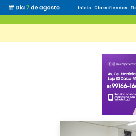
Dia
7
de agosto
Início
Classificados
El