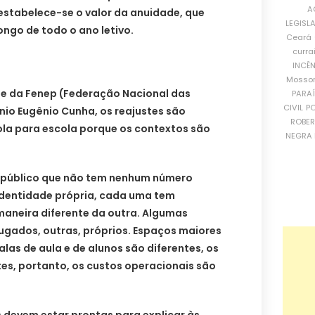
A
estabelece-se o valor da anuidade, que
LEGISL
ongo de todo o ano letivo.
Ceará
curra
INCÊ
Mosso
e da Fenep (Federação Nacional das
PARA
CIVIL
PO
ônio Eugênio Cunha, os reajustes são
ROBE
ola para escola porque os contextos são
NEGRA 
o público que não tem nenhum número
dentidade própria, cada uma tem
maneira diferente da outra. Algumas
ugados, outras, próprios. Espaços maiores
las de aula e de alunos são diferentes, os
es, portanto, os custos operacionais são
 devem estar prontas para explicar às