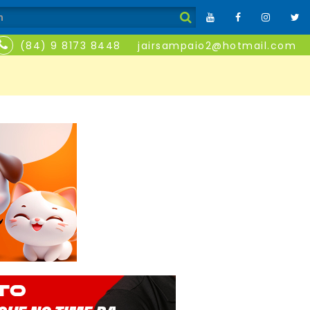
(84) 9 8173 8448
jairsampaio2@hotmail.com