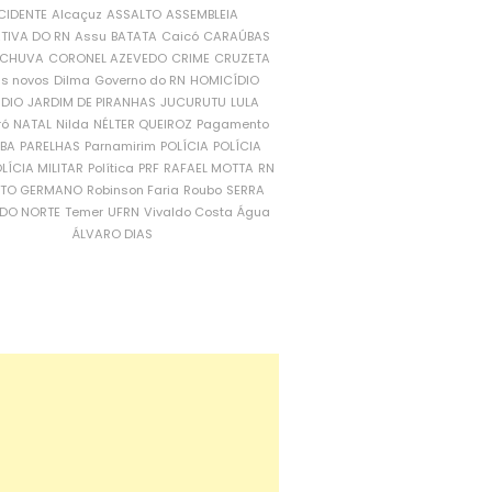
CIDENTE
Alcaçuz
ASSALTO
ASSEMBLEIA
ATIVA DO RN
Assu
BATATA
Caicó
CARAÚBAS
CHUVA
CORONEL AZEVEDO
CRIME
CRUZETA
is novos
Dilma
Governo do RN
HOMICÍDIO
NDIO
JARDIM DE PIRANHAS
JUCURUTU
LULA
ró
NATAL
Nilda
NÉLTER QUEIROZ
Pagamento
ÍBA
PARELHAS
Parnamirim
POLÍCIA
POLÍCIA
LÍCIA MILITAR
Política
PRF
RAFAEL MOTTA
RN
RTO GERMANO
Robinson Faria
Roubo
SERRA
DO NORTE
Temer
UFRN
Vivaldo Costa
Água
ÁLVARO DIAS