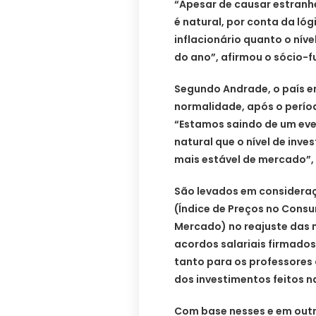
“Apesar de causar estranhe
é natural, por conta da lóg
inflacionário quanto o níve
do ano”, afirmou o sócio-f
Segundo Andrade, o país e
normalidade, após o períod
“Estamos saindo de um even
natural que o nível de inv
mais estável de mercado”,
São levados em consideraç
(Índice de Preços no Consu
Mercado) no reajuste das 
acordos salariais firmados 
tanto para os professores
dos investimentos feitos na
Com base nesses e em outr