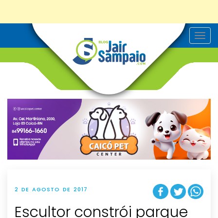
T
o
g
g
l
e
n
a
v
i
g
a
t
i
o
n
2 DE AGOSTO DE 2017
Escultor constrói parque