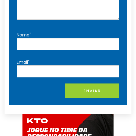
*
Nome
*
Email
ENVIAR