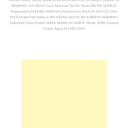
currais novos
Dilma
Governo do RN
HOMICÍDIO
INCÊNDIO
JARDIM DE
PIRANHAS
JUCURUTU
LULA
Mossoró
NATAL
Nilda
NÉLTER QUEIROZ
Pagamento
PARAÍBA
PARELHAS
Parnamirim
POLÍCIA
POLÍCIA CIVIL
POLÍCIA MILITAR
Política
PRF
RAFAEL MOTTA
RN
ROBERTO GERMANO
Robinson Faria
Roubo
SERRA NEGRA DO NORTE
Temer
UFRN
Vivaldo
Costa
Água
ÁLVARO DIAS