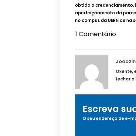
obtido o credenciamento, 
aperfeiçoamento da parcer
no campus da UERN ou na se
1
Comentário
Joaozi
Oxente, 
fechar a
Escreva su
O seu endereço de e-ma