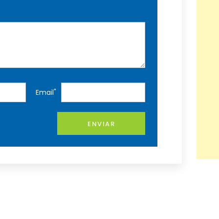
*
Email
ENVIAR