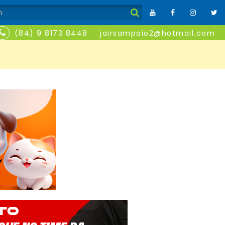
(84) 9 8173 8448
jairsampaio2@hotmail.com