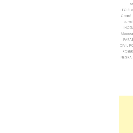
A
LEGISL
Ceará
curra
INCÊ
Mosso
PARA
CIVIL
PO
ROBE
NEGRA 