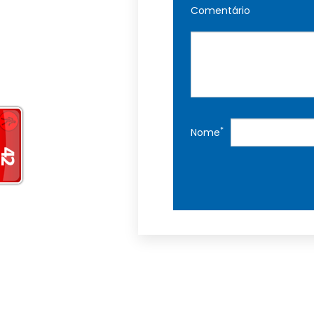
Comentário
*
Nome