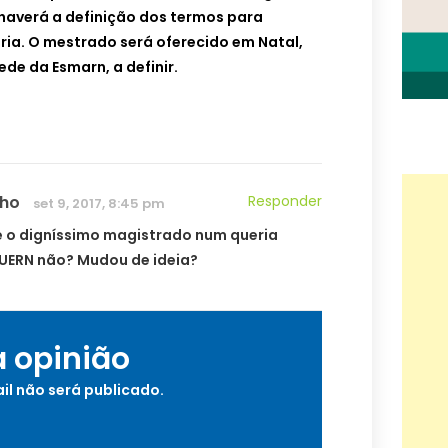
haverá a definição dos termos para
ia. O mestrado será oferecido em Natal,
de da Esmarn, a definir.
nho
Responder
set 9, 2017, 8:45 pm
e o digníssimo magistrado num queria
 UERN não? Mudou de ideia?
a opinião
il não será publicado.