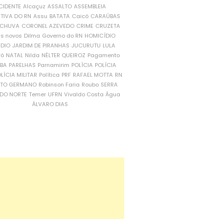
CIDENTE
Alcaçuz
ASSALTO
ASSEMBLEIA
ATIVA DO RN
Assu
BATATA
Caicó
CARAÚBAS
CHUVA
CORONEL AZEVEDO
CRIME
CRUZETA
is novos
Dilma
Governo do RN
HOMICÍDIO
NDIO
JARDIM DE PIRANHAS
JUCURUTU
LULA
ró
NATAL
Nilda
NÉLTER QUEIROZ
Pagamento
ÍBA
PARELHAS
Parnamirim
POLÍCIA
POLÍCIA
LÍCIA MILITAR
Política
PRF
RAFAEL MOTTA
RN
RTO GERMANO
Robinson Faria
Roubo
SERRA
DO NORTE
Temer
UFRN
Vivaldo Costa
Água
ÁLVARO DIAS