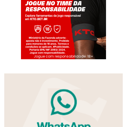
Jogue com responsabilidade. 18+