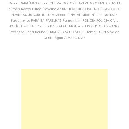
Caicó
CARAÚBAS
Ceará
CHUVA
CORONEL AZEVEDO
CRIME
CRUZETA
currais novos
Dilma
Governo do RN
HOMICÍDIO
INCÊNDIO
JARDIM DE
PIRANHAS
JUCURUTU
LULA
Mossoró
NATAL
Nilda
NÉLTER QUEIROZ
Pagamento
PARAÍBA
PARELHAS
Parnamirim
POLÍCIA
POLÍCIA CIVIL
POLÍCIA MILITAR
Política
PRF
RAFAEL MOTTA
RN
ROBERTO GERMANO
Robinson Faria
Roubo
SERRA NEGRA DO NORTE
Temer
UFRN
Vivaldo
Costa
Água
ÁLVARO DIAS