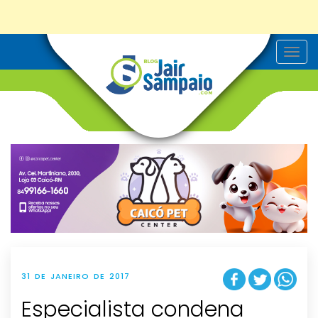
T
o
g
g
l
e
n
a
v
i
g
a
t
i
o
n
31 DE JANEIRO DE 2017
Especialista condena