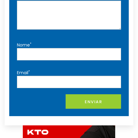
*
Nome
*
Email
ENVIAR