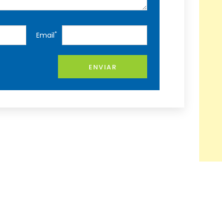
*
Email
ENVIAR