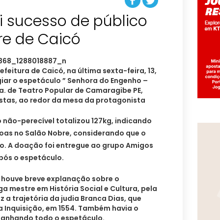
i sucesso de público
re de Caicó
feitura de Caicó, na última sexta-feira, 13,
giar o
espetáculo ” Senhora do Engenho –
Cia. de Teatro Popular de Camaragibe PE,
tistas, ao redor da mesa da protagonista
não-perecível totalizou 127kg, indicando
soas no Salão Nobre, considerando que o
to. A doação foi entregue ao grupo Amigos
após o espetáculo.
, houve breve explanação sobre o
 mestre em História Social e Cultura, pela
az a trajetória da judia Branca Dias, que
a Inquisição, em 1554. Também havia o
panhando todo o espetáculo.