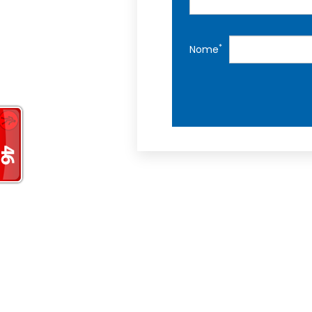
*
Nome