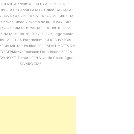
CIDENTE
Alcaçuz
ASSALTO
ASSEMBLEIA
ATIVA DO RN
Assu
BATATA
Caicó
CARAÚBAS
CHUVA
CORONEL AZEVEDO
CRIME
CRUZETA
is novos
Dilma
Governo do RN
HOMICÍDIO
NDIO
JARDIM DE PIRANHAS
JUCURUTU
LULA
ró
NATAL
Nilda
NÉLTER QUEIROZ
Pagamento
ÍBA
PARELHAS
Parnamirim
POLÍCIA
POLÍCIA
LÍCIA MILITAR
Política
PRF
RAFAEL MOTTA
RN
RTO GERMANO
Robinson Faria
Roubo
SERRA
DO NORTE
Temer
UFRN
Vivaldo Costa
Água
ÁLVARO DIAS