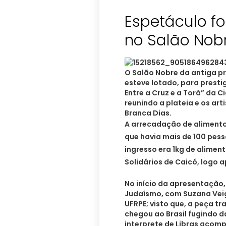
Espetáculo fo
no Salão Nob
O Salão Nobre da antiga pre
esteve lotado, para presti
Entre a Cruz e a Torá” da 
reunindo a plateia e os ar
Branca Dias.
A arrecadação de alimento 
que havia mais de 100 pes
ingresso era 1kg de alimen
Solidários de Caicó, logo 
No início da apresentação
Judaísmo, com Suzana Veiga
UFRPE; visto que, a peça tr
chegou ao Brasil fugindo d
interprete de Libras acom