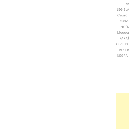
A
LEGISL
Ceará
curra
INCÊ
Mosso
PARA
CIVIL
PO
ROBE
NEGRA 