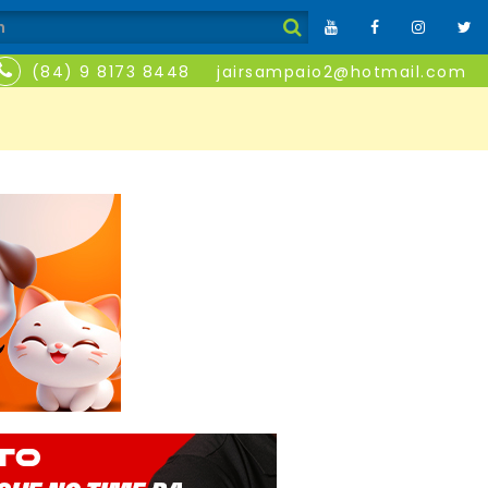
(84) 9 8173 8448
jairsampaio2@hotmail.com