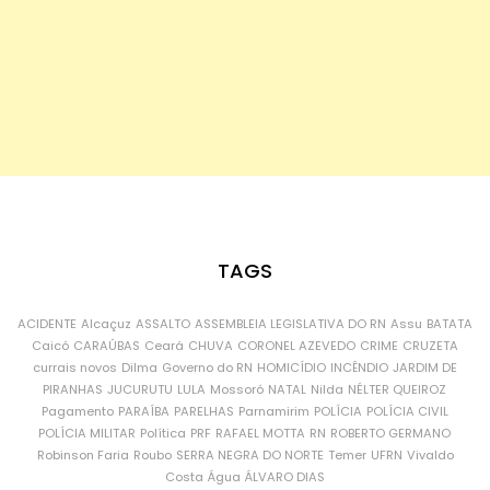
TAGS
ACIDENTE
Alcaçuz
ASSALTO
ASSEMBLEIA LEGISLATIVA DO RN
Assu
BATATA
Caicó
CARAÚBAS
Ceará
CHUVA
CORONEL AZEVEDO
CRIME
CRUZETA
currais novos
Dilma
Governo do RN
HOMICÍDIO
INCÊNDIO
JARDIM DE
PIRANHAS
JUCURUTU
LULA
Mossoró
NATAL
Nilda
NÉLTER QUEIROZ
Pagamento
PARAÍBA
PARELHAS
Parnamirim
POLÍCIA
POLÍCIA CIVIL
POLÍCIA MILITAR
Política
PRF
RAFAEL MOTTA
RN
ROBERTO GERMANO
Robinson Faria
Roubo
SERRA NEGRA DO NORTE
Temer
UFRN
Vivaldo
Costa
Água
ÁLVARO DIAS