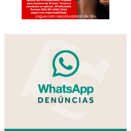
Jogue com responsabilidade. 18+