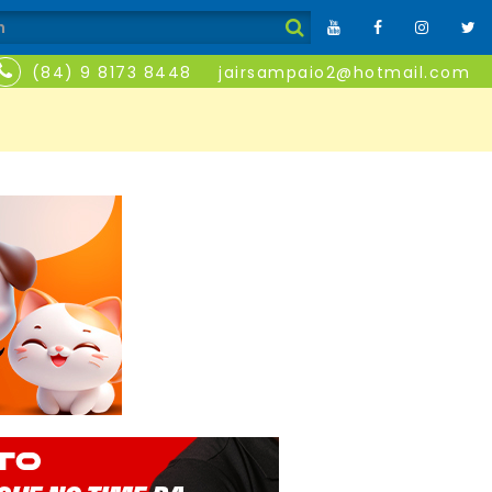
(84) 9 8173 8448
jairsampaio2@hotmail.com