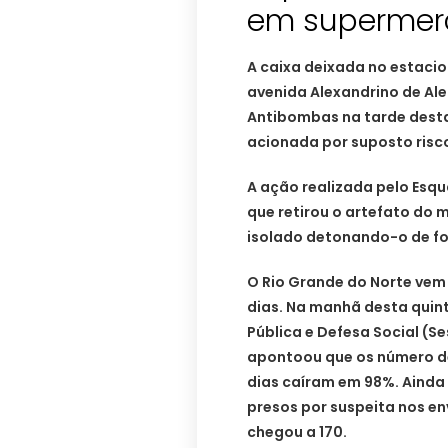
em supermer
A caixa deixada no estac
avenida Alexandrino de Al
Antibombas na tarde desta q
acionada por suposto risc
A ação realizada pelo Esq
que retirou o artefato do
isolado detonando-o de f
O Rio Grande do Norte vem
dias. Na manhã desta quint
Pública e Defesa Social (S
apontoou que os número d
dias caíram em 98%. Ainda
presos por suspeita nos e
chegou a 170.