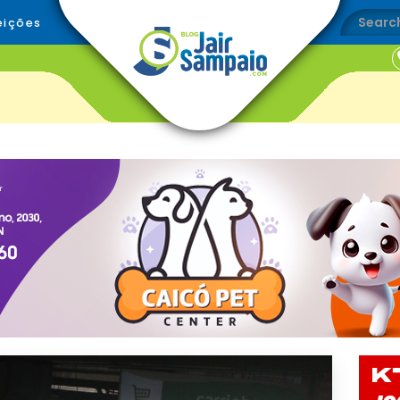
eições