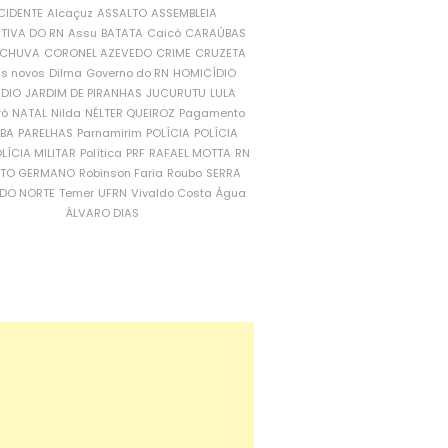
CIDENTE
Alcaçuz
ASSALTO
ASSEMBLEIA
ATIVA DO RN
Assu
BATATA
Caicó
CARAÚBAS
CHUVA
CORONEL AZEVEDO
CRIME
CRUZETA
is novos
Dilma
Governo do RN
HOMICÍDIO
NDIO
JARDIM DE PIRANHAS
JUCURUTU
LULA
ró
NATAL
Nilda
NÉLTER QUEIROZ
Pagamento
ÍBA
PARELHAS
Parnamirim
POLÍCIA
POLÍCIA
LÍCIA MILITAR
Política
PRF
RAFAEL MOTTA
RN
RTO GERMANO
Robinson Faria
Roubo
SERRA
DO NORTE
Temer
UFRN
Vivaldo Costa
Água
ÁLVARO DIAS