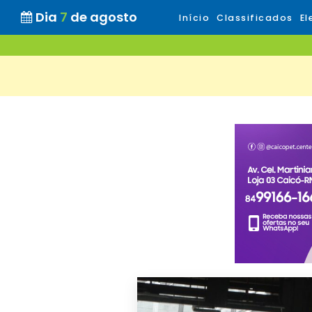
Dia
7
de agosto
Início
Classificados
El