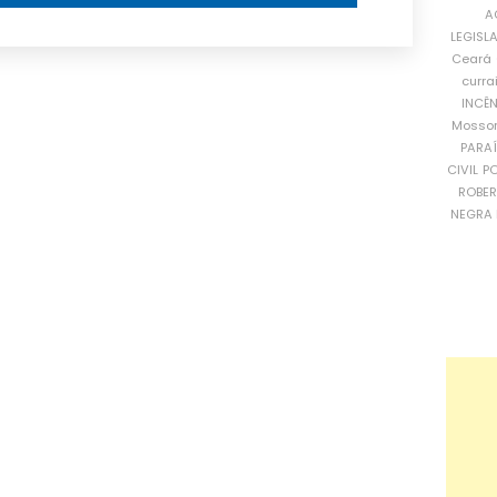
A
LEGISL
Ceará
curra
INCÊ
Mosso
PARA
CIVIL
PO
ROBE
NEGRA 