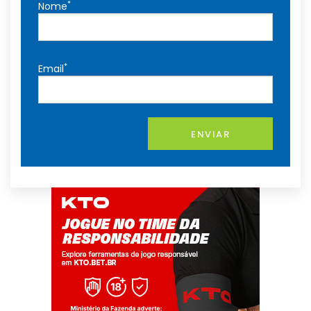
*
Nome
*
Email
ENVIAR