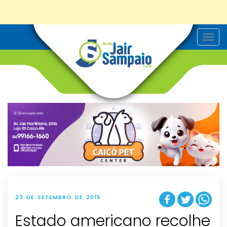
T
o
g
g
l
e
n
a
v
i
g
a
t
i
o
n
23 DE SETEMBRO DE 2015
Estado americano recolhe