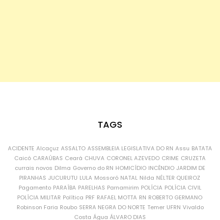
TAGS
ACIDENTE
Alcaçuz
ASSALTO
ASSEMBLEIA LEGISLATIVA DO RN
Assu
BATATA
Caicó
CARAÚBAS
Ceará
CHUVA
CORONEL AZEVEDO
CRIME
CRUZETA
currais novos
Dilma
Governo do RN
HOMICÍDIO
INCÊNDIO
JARDIM DE
PIRANHAS
JUCURUTU
LULA
Mossoró
NATAL
Nilda
NÉLTER QUEIROZ
Pagamento
PARAÍBA
PARELHAS
Parnamirim
POLÍCIA
POLÍCIA CIVIL
POLÍCIA MILITAR
Política
PRF
RAFAEL MOTTA
RN
ROBERTO GERMANO
Robinson Faria
Roubo
SERRA NEGRA DO NORTE
Temer
UFRN
Vivaldo
Costa
Água
ÁLVARO DIAS