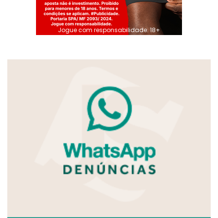
Jogue com responsabilidade. 18+