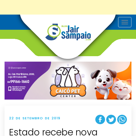
T
o
g
g
l
e
n
a
v
i
g
a
t
i
o
n
22 DE SETEMBRO DE 2019
Estado recebe nova