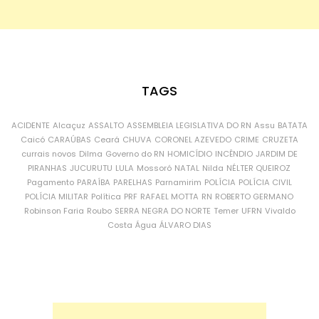
TAGS
ACIDENTE
Alcaçuz
ASSALTO
ASSEMBLEIA LEGISLATIVA DO RN
Assu
BATATA
Caicó
CARAÚBAS
Ceará
CHUVA
CORONEL AZEVEDO
CRIME
CRUZETA
currais novos
Dilma
Governo do RN
HOMICÍDIO
INCÊNDIO
JARDIM DE
PIRANHAS
JUCURUTU
LULA
Mossoró
NATAL
Nilda
NÉLTER QUEIROZ
Pagamento
PARAÍBA
PARELHAS
Parnamirim
POLÍCIA
POLÍCIA CIVIL
POLÍCIA MILITAR
Política
PRF
RAFAEL MOTTA
RN
ROBERTO GERMANO
Robinson Faria
Roubo
SERRA NEGRA DO NORTE
Temer
UFRN
Vivaldo
Costa
Água
ÁLVARO DIAS