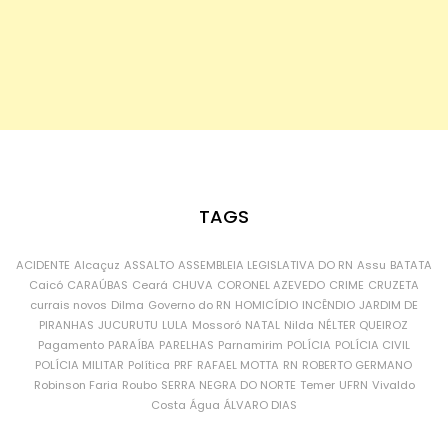
TAGS
ACIDENTE
Alcaçuz
ASSALTO
ASSEMBLEIA LEGISLATIVA DO RN
Assu
BATATA
Caicó
CARAÚBAS
Ceará
CHUVA
CORONEL AZEVEDO
CRIME
CRUZETA
currais novos
Dilma
Governo do RN
HOMICÍDIO
INCÊNDIO
JARDIM DE
PIRANHAS
JUCURUTU
LULA
Mossoró
NATAL
Nilda
NÉLTER QUEIROZ
Pagamento
PARAÍBA
PARELHAS
Parnamirim
POLÍCIA
POLÍCIA CIVIL
POLÍCIA MILITAR
Política
PRF
RAFAEL MOTTA
RN
ROBERTO GERMANO
Robinson Faria
Roubo
SERRA NEGRA DO NORTE
Temer
UFRN
Vivaldo
Costa
Água
ÁLVARO DIAS