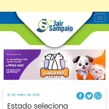
T
o
g
g
l
e
n
a
v
i
g
a
t
i
o
n
21 DE ABRIL DE 2016
Estado seleciona