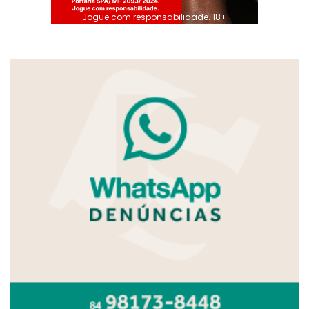
Jogue com responsabilidade. 18+