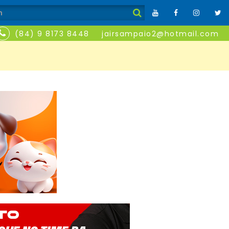
(84) 9 8173 8448
jairsampaio2@hotmail.com