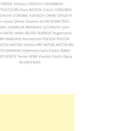
CIDENTE
Alcaçuz
ASSALTO
ASSEMBLEIA
ATIVA DO RN
Assu
BATATA
Caicó
CARAÚBAS
CHUVA
CORONEL AZEVEDO
CRIME
CRUZETA
is novos
Dilma
Governo do RN
HOMICÍDIO
NDIO
JARDIM DE PIRANHAS
JUCURUTU
LULA
ró
NATAL
Nilda
NÉLTER QUEIROZ
Pagamento
ÍBA
PARELHAS
Parnamirim
POLÍCIA
POLÍCIA
LÍCIA MILITAR
Política
PRF
RAFAEL MOTTA
RN
RTO GERMANO
Robinson Faria
Roubo
SERRA
DO NORTE
Temer
UFRN
Vivaldo Costa
Água
ÁLVARO DIAS