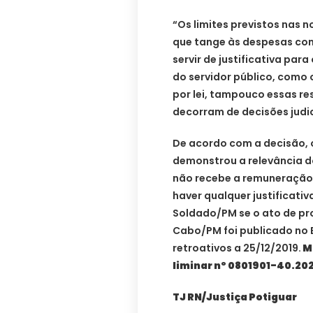
“Os limites previstos nas n
que tange às despesas com
servir de justificativa par
do servidor público, como
por lei, tampouco essas r
decorram de decisões judi
De acordo com a decisão,
demonstrou a relevância d
não recebe a remuneração
haver qualquer justificativ
Soldado/PM se o ato de p
Cabo/PM foi publicado no B
retroativos a 25/12/2019.
M
liminar nº 0801901-40.20
TJ RN/Justiça Potiguar