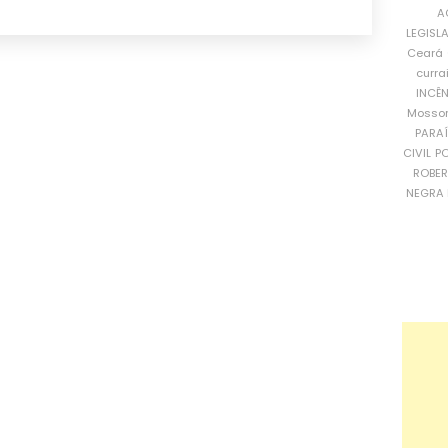
A
LEGISL
Ceará
curra
INCÊ
Mosso
PARA
CIVIL
PO
ROBE
NEGRA 