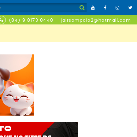
(84) 9 8173 8448
jairsampaio2@hotmail.com