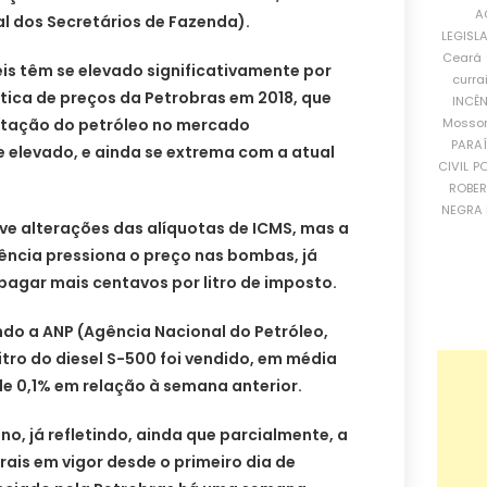
A
 dos Secretários de Fazenda).
LEGISL
Ceará
is têm se elevado significativamente por
curra
tica de preços da Petrobras em 2018, que
INCÊ
Mosso
cotação do petróleo no mercado
PARA
se elevado, e ainda se extrema com a atual
CIVIL
PO
ROBE
NEGRA 
ve alterações das alíquotas de ICMS, mas a
ência pressiona o preço nas bombas, já
pagar mais centavos por litro de imposto.
o a ANP (Agência Nacional do Petróleo,
itro do diesel S-500 foi vendido, em média
 de 0,1% em relação à semana anterior.
no, já refletindo, ainda que parcialmente, a
ais em vigor desde o primeiro dia de