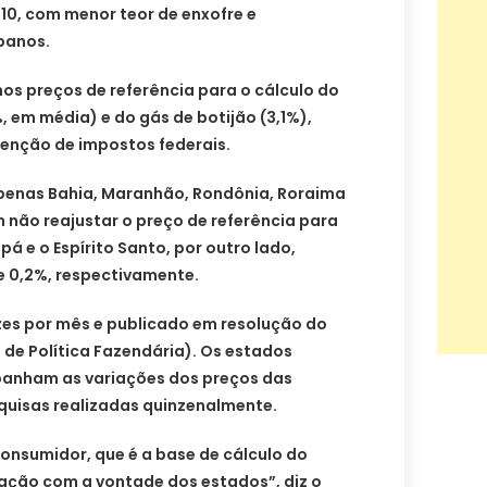
10, com menor teor de enxofre e
banos.
 preços de referência para o cálculo do
, em média) e do gás de botijão (3,1%),
enção de impostos federais.
apenas Bahia, Maranhão, Rondônia, Roraima
 não reajustar o preço de referência para
á e o Espírito Santo, por outro lado,
 e 0,2%, respectivamente.
zes por mês e publicado em resolução do
de Política Fazendária). Os estados
anham as variações dos preços das
uisas realizadas quinzenalmente.
 consumidor, que é a base de cálculo do
lação com a vontade dos estados”, diz o