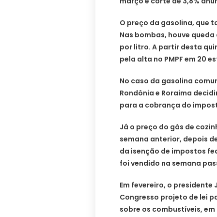
março e corte de 3,8% anu
O preço da gasolina, que t
Nas bombas, houve queda d
por litro. A partir desta q
pela alta no PMPF em 20 est
No caso da gasolina comu
Rondônia e Roraima decidir
para a cobrança do impos
Já o preço do gás de cozin
semana anterior, depois 
da isenção de impostos fed
foi vendido na semana pas
Em fevereiro, o presidente
Congresso projeto de lei p
sobre os combustíveis, em 