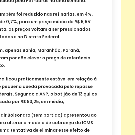
nciado pela Petrobras há uma semana.
ambém foi reduzido nas refinarias, em 4%.
e 0,7%, para um preço médio de R$ 5,551
uinta, os preços voltam a ser pressionados
ados e no Distrito Federal.
m, apenas Bahia, Maranhão, Paraná,
am por não elevar o preço de referência
to.
ha ficou praticamente estável em relação à
de pequena queda provocada pelo repasse
erais. Segundo a ANP, o botijão de 13 quilos
sada por R$ 83,25, em média,
 Jair Bolsonaro (sem partido) apresentou ao
ara alterar o modelo de cobrança do ICMS
uma tentativa de eliminar esse efeito de