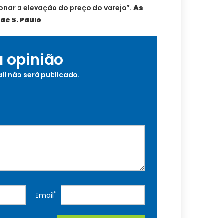
nar a elevação do preço do varejo”.
As
de S. Paulo
a opinião
il não será publicado.
*
Email