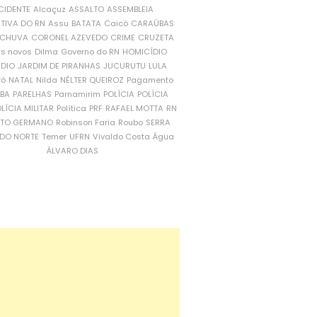
CIDENTE
Alcaçuz
ASSALTO
ASSEMBLEIA
ATIVA DO RN
Assu
BATATA
Caicó
CARAÚBAS
CHUVA
CORONEL AZEVEDO
CRIME
CRUZETA
is novos
Dilma
Governo do RN
HOMICÍDIO
NDIO
JARDIM DE PIRANHAS
JUCURUTU
LULA
ró
NATAL
Nilda
NÉLTER QUEIROZ
Pagamento
ÍBA
PARELHAS
Parnamirim
POLÍCIA
POLÍCIA
LÍCIA MILITAR
Política
PRF
RAFAEL MOTTA
RN
RTO GERMANO
Robinson Faria
Roubo
SERRA
DO NORTE
Temer
UFRN
Vivaldo Costa
Água
ÁLVARO DIAS