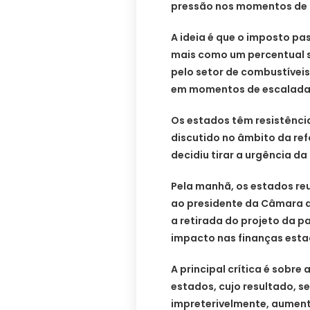
pressão nos momentos de 
A ideia é que o imposto pas
mais como um percentual s
pelo setor de combustíveis
em momentos de escalada 
Os estados têm resistênci
discutido no âmbito da refo
decidiu tirar a urgência da
Pela manhã, os estados re
ao presidente da Câmara d
a retirada do projeto da 
impacto nas finanças esta
A principal crítica é sobre
estados, cujo resultado, s
impreterivelmente, aumento