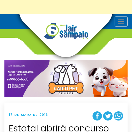
T
o
g
g
l
e
n
a
v
i
g
a
t
i
o
n
17 DE MAIO DE 2016
Estatal abrirá concurso