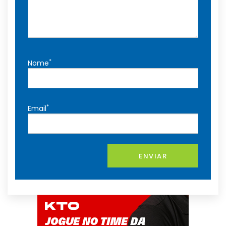
*
Nome
*
Email
ENVIAR