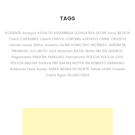
TAGS
ACIDENTE
Alcaçuz
ASSALTO
ASSEMBLEIA LEGISLATIVA DO RN
Assu
BATATA
Caicó
CARAÚBAS
Ceará
CHUVA
CORONEL AZEVEDO
CRIME
CRUZETA
currais novos
Dilma
Governo do RN
HOMICÍDIO
INCÊNDIO
JARDIM DE
PIRANHAS
JUCURUTU
LULA
Mossoró
NATAL
Nilda
NÉLTER QUEIROZ
Pagamento
PARAÍBA
PARELHAS
Parnamirim
POLÍCIA
POLÍCIA CIVIL
POLÍCIA MILITAR
Política
PRF
RAFAEL MOTTA
RN
ROBERTO GERMANO
Robinson Faria
Roubo
SERRA NEGRA DO NORTE
Temer
UFRN
Vivaldo
Costa
Água
ÁLVARO DIAS