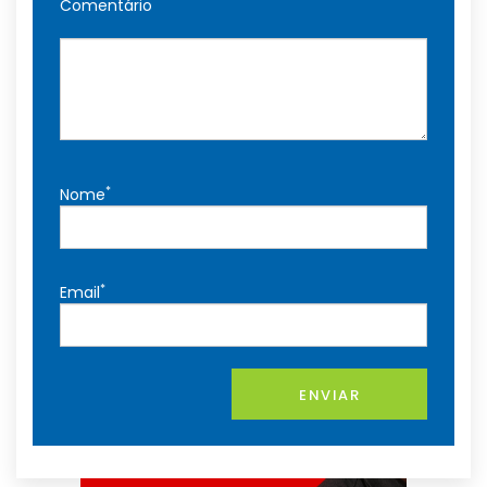
Comentário
*
Nome
*
Email
ENVIAR