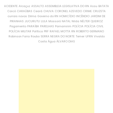
ACIDENTE
Alcaçuz
ASSALTO
ASSEMBLEIA LEGISLATIVA DO RN
Assu
BATATA
Caicó
CARAÚBAS
Ceará
CHUVA
CORONEL AZEVEDO
CRIME
CRUZETA
currais novos
Dilma
Governo do RN
HOMICÍDIO
INCÊNDIO
JARDIM DE
PIRANHAS
JUCURUTU
LULA
Mossoró
NATAL
Nilda
NÉLTER QUEIROZ
Pagamento
PARAÍBA
PARELHAS
Parnamirim
POLÍCIA
POLÍCIA CIVIL
POLÍCIA MILITAR
Política
PRF
RAFAEL MOTTA
RN
ROBERTO GERMANO
Robinson Faria
Roubo
SERRA NEGRA DO NORTE
Temer
UFRN
Vivaldo
Costa
Água
ÁLVARO DIAS