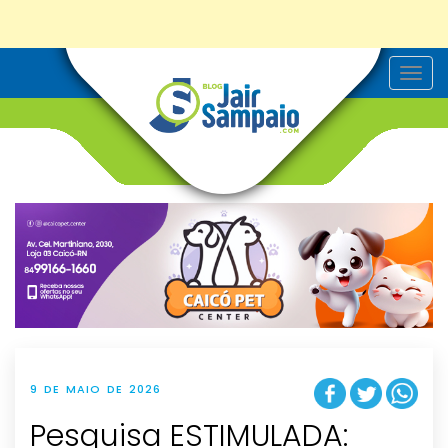
T
o
g
g
l
e
n
a
v
i
g
a
t
i
o
n
9 DE MAIO DE 2026
Pesquisa ESTIMULADA: