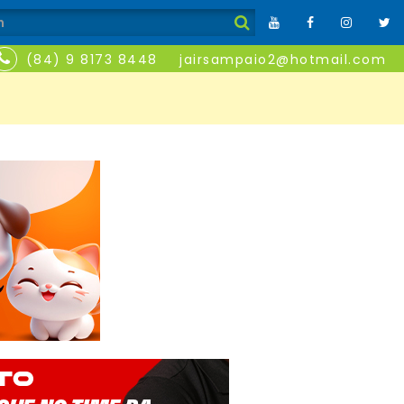
(84) 9 8173 8448
jairsampaio2@hotmail.com