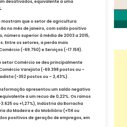
am desativados, equivalente a uma
%.
 mostram que o setor de agricultura
o no mês de janeiro, com saldo positivo
o, número superior à média de 2003 a 2015,
s. Entre os setores, a perda mais
 Comércio (-69.750) e Serviços (-17.159).
 setor Comércio se deu principalmente
Comércio Varejista (-69.398 postos ou –
adista (-352 postos ou – 2,43%).
ransformação apresentou um saldo negativo
 equivalente a um recuo de 0,22%. Os ramos
+3.625 ou +1,27%), Indústria da Borracha
ria da Madeira e do Mobiliário (+114 ou
dos positivos de geração de empregos, em