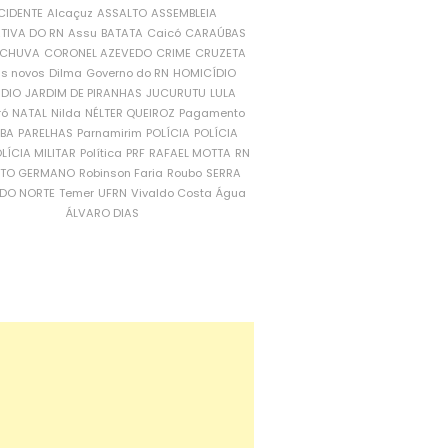
CIDENTE
Alcaçuz
ASSALTO
ASSEMBLEIA
ATIVA DO RN
Assu
BATATA
Caicó
CARAÚBAS
CHUVA
CORONEL AZEVEDO
CRIME
CRUZETA
is novos
Dilma
Governo do RN
HOMICÍDIO
NDIO
JARDIM DE PIRANHAS
JUCURUTU
LULA
ró
NATAL
Nilda
NÉLTER QUEIROZ
Pagamento
ÍBA
PARELHAS
Parnamirim
POLÍCIA
POLÍCIA
LÍCIA MILITAR
Política
PRF
RAFAEL MOTTA
RN
RTO GERMANO
Robinson Faria
Roubo
SERRA
DO NORTE
Temer
UFRN
Vivaldo Costa
Água
ÁLVARO DIAS