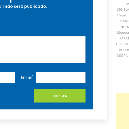
A
il não será publicado.
LEGISL
Ceará
curra
INCÊ
Mosso
PARA
CIVIL
PO
ROBE
NEGRA 
*
Email
ENVIAR