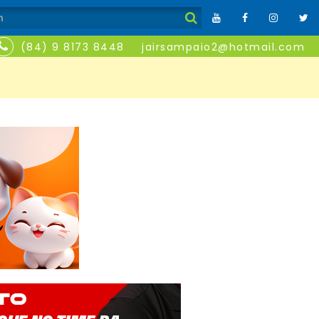
(84) 9 8173 8448
jairsampaio2@hotmail.com