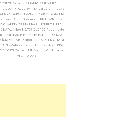
CIDENTE
Alcaçuz
ASSALTO
ASSEMBLEIA
ATIVA DO RN
Assu
BATATA
Caicó
CARAÚBAS
CHUVA
CORONEL AZEVEDO
CRIME
CRUZETA
is novos
Dilma
Governo do RN
HOMICÍDIO
NDIO
JARDIM DE PIRANHAS
JUCURUTU
LULA
ró
NATAL
Nilda
NÉLTER QUEIROZ
Pagamento
ÍBA
PARELHAS
Parnamirim
POLÍCIA
POLÍCIA
LÍCIA MILITAR
Política
PRF
RAFAEL MOTTA
RN
RTO GERMANO
Robinson Faria
Roubo
SERRA
DO NORTE
Temer
UFRN
Vivaldo Costa
Água
ÁLVARO DIAS