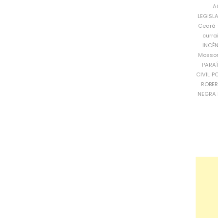
A
LEGISL
Ceará
curra
INCÊ
Mosso
PARA
CIVIL
PO
ROBE
NEGRA 