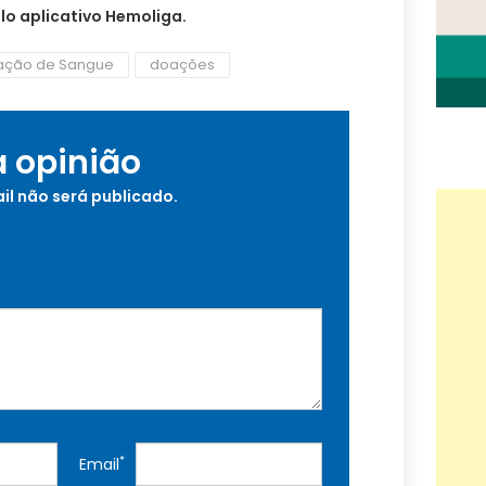
lo aplicativo Hemoliga.
ação de Sangue
doações
a opinião
il não será publicado.
*
Email