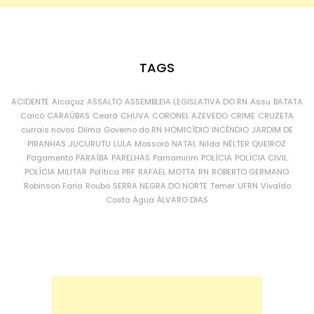
TAGS
ACIDENTE
Alcaçuz
ASSALTO
ASSEMBLEIA LEGISLATIVA DO RN
Assu
BATATA
Caicó
CARAÚBAS
Ceará
CHUVA
CORONEL AZEVEDO
CRIME
CRUZETA
currais novos
Dilma
Governo do RN
HOMICÍDIO
INCÊNDIO
JARDIM DE
PIRANHAS
JUCURUTU
LULA
Mossoró
NATAL
Nilda
NÉLTER QUEIROZ
Pagamento
PARAÍBA
PARELHAS
Parnamirim
POLÍCIA
POLÍCIA CIVIL
POLÍCIA MILITAR
Política
PRF
RAFAEL MOTTA
RN
ROBERTO GERMANO
Robinson Faria
Roubo
SERRA NEGRA DO NORTE
Temer
UFRN
Vivaldo
Costa
Água
ÁLVARO DIAS