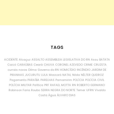
TAGS
ACIDENTE
Alcaçuz
ASSALTO
ASSEMBLEIA LEGISLATIVA DO RN
Assu
BATATA
Caicó
CARAÚBAS
Ceará
CHUVA
CORONEL AZEVEDO
CRIME
CRUZETA
currais novos
Dilma
Governo do RN
HOMICÍDIO
INCÊNDIO
JARDIM DE
PIRANHAS
JUCURUTU
LULA
Mossoró
NATAL
Nilda
NÉLTER QUEIROZ
Pagamento
PARAÍBA
PARELHAS
Parnamirim
POLÍCIA
POLÍCIA CIVIL
POLÍCIA MILITAR
Política
PRF
RAFAEL MOTTA
RN
ROBERTO GERMANO
Robinson Faria
Roubo
SERRA NEGRA DO NORTE
Temer
UFRN
Vivaldo
Costa
Água
ÁLVARO DIAS