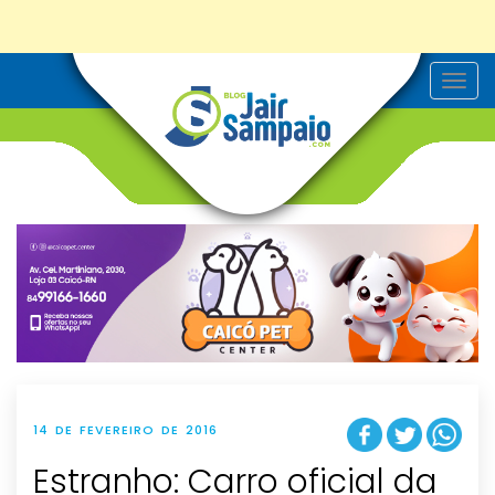
T
o
g
g
l
e
n
a
v
i
g
a
t
i
o
n
14 DE FEVEREIRO DE 2016
Estranho: Carro oficial da