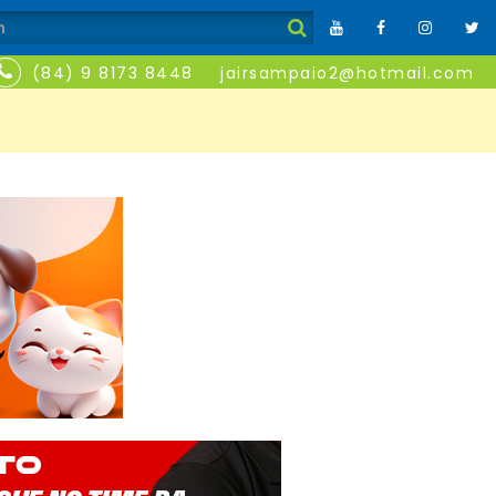
(84) 9 8173 8448
jairsampaio2@hotmail.com