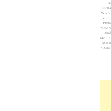
A
LEGISL
Ceará
curra
INCÊ
Mosso
PARA
CIVIL
PO
ROBE
NEGRA 