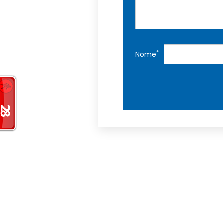
*
Nome