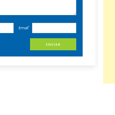
*
Email
ENVIAR