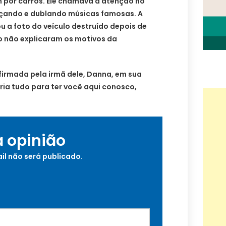
 por carros. Ele chamava a atenção no
nçando e dublando músicas famosas. A
u a foto do veículo destruído depois de
to não explicaram os motivos da
nfirmada pela irmã dele, Danna, em sua
ria tudo para ter você aqui conosco,
a opinião
il não será publicado.