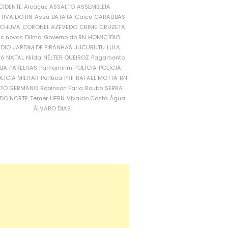
CIDENTE
Alcaçuz
ASSALTO
ASSEMBLEIA
ATIVA DO RN
Assu
BATATA
Caicó
CARAÚBAS
CHUVA
CORONEL AZEVEDO
CRIME
CRUZETA
is novos
Dilma
Governo do RN
HOMICÍDIO
NDIO
JARDIM DE PIRANHAS
JUCURUTU
LULA
ró
NATAL
Nilda
NÉLTER QUEIROZ
Pagamento
ÍBA
PARELHAS
Parnamirim
POLÍCIA
POLÍCIA
LÍCIA MILITAR
Política
PRF
RAFAEL MOTTA
RN
RTO GERMANO
Robinson Faria
Roubo
SERRA
DO NORTE
Temer
UFRN
Vivaldo Costa
Água
ÁLVARO DIAS