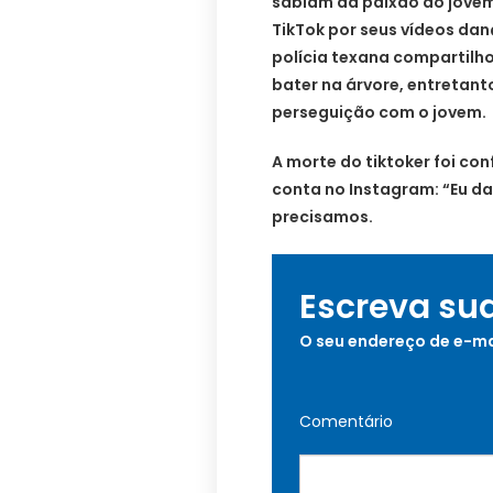
sabiam da paixão do jovem
TikTok por seus vídeos da
polícia texana compartilho
bater na árvore, entretan
perseguição com o jovem.
A morte do tiktoker foi co
conta no Instagram: “Eu da
precisamos.
Escreva su
O seu endereço de e-ma
Comentário