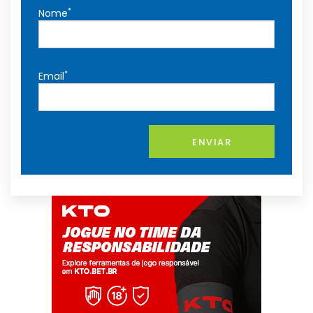
*
Nome
*
Email
ENVIAR