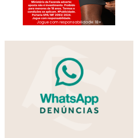
Jogue com responsabilidade. 18+