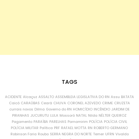
TAGS
ACIDENTE
Alcaçuz
ASSALTO
ASSEMBLEIA LEGISLATIVA DO RN
Assu
BATATA
Caicó
CARAÚBAS
Ceará
CHUVA
CORONEL AZEVEDO
CRIME
CRUZETA
currais novos
Dilma
Governo do RN
HOMICÍDIO
INCÊNDIO
JARDIM DE
PIRANHAS
JUCURUTU
LULA
Mossoró
NATAL
Nilda
NÉLTER QUEIROZ
Pagamento
PARAÍBA
PARELHAS
Parnamirim
POLÍCIA
POLÍCIA CIVIL
POLÍCIA MILITAR
Política
PRF
RAFAEL MOTTA
RN
ROBERTO GERMANO
Robinson Faria
Roubo
SERRA NEGRA DO NORTE
Temer
UFRN
Vivaldo