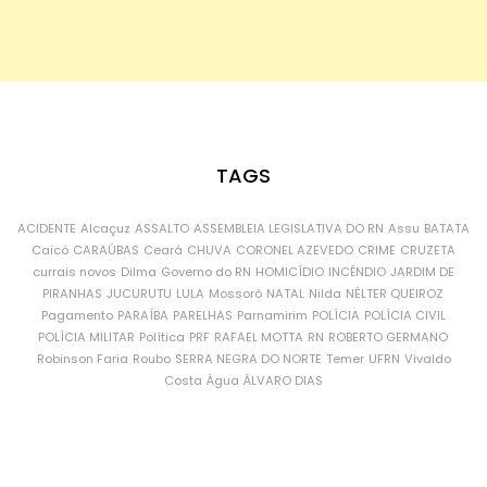
TAGS
ACIDENTE
Alcaçuz
ASSALTO
ASSEMBLEIA LEGISLATIVA DO RN
Assu
BATATA
Caicó
CARAÚBAS
Ceará
CHUVA
CORONEL AZEVEDO
CRIME
CRUZETA
currais novos
Dilma
Governo do RN
HOMICÍDIO
INCÊNDIO
JARDIM DE
PIRANHAS
JUCURUTU
LULA
Mossoró
NATAL
Nilda
NÉLTER QUEIROZ
Pagamento
PARAÍBA
PARELHAS
Parnamirim
POLÍCIA
POLÍCIA CIVIL
POLÍCIA MILITAR
Política
PRF
RAFAEL MOTTA
RN
ROBERTO GERMANO
Robinson Faria
Roubo
SERRA NEGRA DO NORTE
Temer
UFRN
Vivaldo
Costa
Água
ÁLVARO DIAS