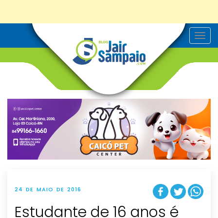
T
o
g
g
l
e
n
a
v
i
g
a
t
i
o
n
24 DE MAIO DE 2016
Estudante de 16 anos é