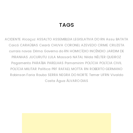
TAGS
ACIDENTE
Alcaçuz
ASSALTO
ASSEMBLEIA LEGISLATIVA DO RN
Assu
BATATA
Caicó
CARAÚBAS
Ceará
CHUVA
CORONEL AZEVEDO
CRIME
CRUZETA
currais novos
Dilma
Governo do RN
HOMICÍDIO
INCÊNDIO
JARDIM DE
PIRANHAS
JUCURUTU
LULA
Mossoró
NATAL
Nilda
NÉLTER QUEIROZ
Pagamento
PARAÍBA
PARELHAS
Parnamirim
POLÍCIA
POLÍCIA CIVIL
POLÍCIA MILITAR
Política
PRF
RAFAEL MOTTA
RN
ROBERTO GERMANO
Robinson Faria
Roubo
SERRA NEGRA DO NORTE
Temer
UFRN
Vivaldo
Costa
Água
ÁLVARO DIAS