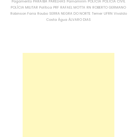
Pagamento
PARAÍBA
PARELHAS
Parnamirim
POLÍCIA
POLÍCIA CIVIL
POLÍCIA MILITAR
Política
PRF
RAFAEL MOTTA
RN
ROBERTO GERMANO
Robinson Faria
Roubo
SERRA NEGRA DO NORTE
Temer
UFRN
Vivaldo
Costa
Água
ÁLVARO DIAS