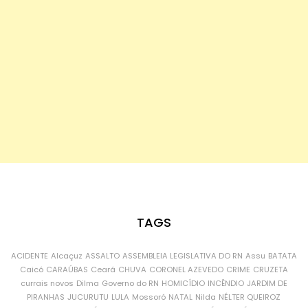
TAGS
ACIDENTE
Alcaçuz
ASSALTO
ASSEMBLEIA LEGISLATIVA DO RN
Assu
BATATA
Caicó
CARAÚBAS
Ceará
CHUVA
CORONEL AZEVEDO
CRIME
CRUZETA
currais novos
Dilma
Governo do RN
HOMICÍDIO
INCÊNDIO
JARDIM DE
PIRANHAS
JUCURUTU
LULA
Mossoró
NATAL
Nilda
NÉLTER QUEIROZ