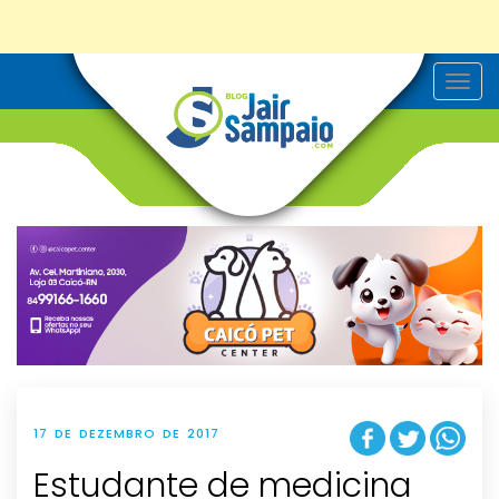
T
o
g
g
l
e
n
a
v
i
g
a
t
i
o
n
17 DE DEZEMBRO DE 2017
Estudante de medicina