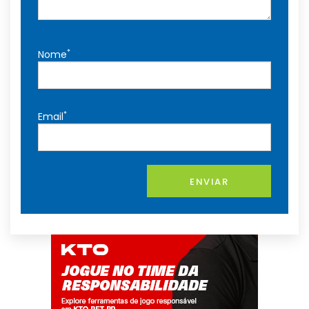
*
Nome
*
Email
ENVIAR