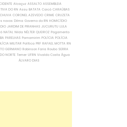
CIDENTE
Alcaçuz
ASSALTO
ASSEMBLEIA
ATIVA DO RN
Assu
BATATA
Caicó
CARAÚBAS
CHUVA
CORONEL AZEVEDO
CRIME
CRUZETA
is novos
Dilma
Governo do RN
HOMICÍDIO
NDIO
JARDIM DE PIRANHAS
JUCURUTU
LULA
ró
NATAL
Nilda
NÉLTER QUEIROZ
Pagamento
ÍBA
PARELHAS
Parnamirim
POLÍCIA
POLÍCIA
LÍCIA MILITAR
Política
PRF
RAFAEL MOTTA
RN
RTO GERMANO
Robinson Faria
Roubo
SERRA
DO NORTE
Temer
UFRN
Vivaldo Costa
Água
ÁLVARO DIAS