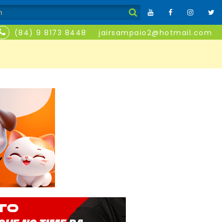
(84) 9 8173 8448
jairsampaio2@hotmail.com