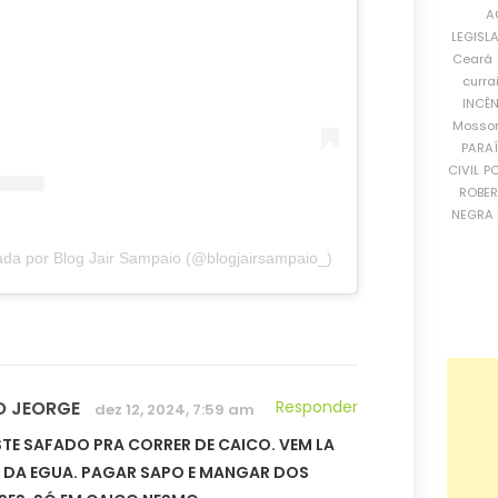
A
LEGISL
Ceará
curra
INCÊ
Mosso
PARA
CIVIL
PO
ROBE
NEGRA 
da por Blog Jair Sampaio (@blogjairsampaio_)
O JEORGE
Responder
dez 12, 2024, 7:59 am
TE SAFADO PRA CORRER DE CAICO. VEM LA
A DA EGUA. PAGAR SAPO E MANGAR DOS