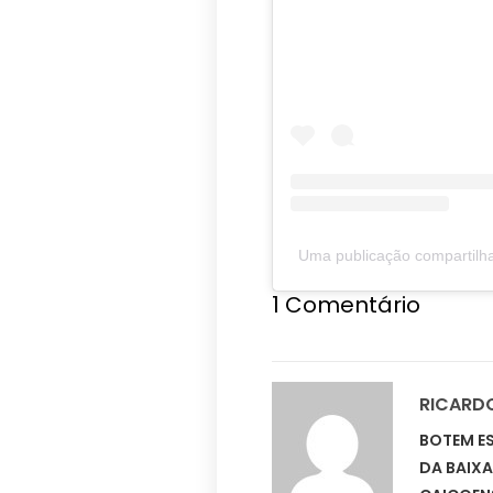
Uma publicação compartilha
1
Comentário
RICARD
BOTEM ES
DA BAIX