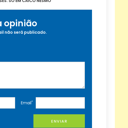
SES. SÓ EM CAICO NESMO
a opinião
il não será publicado.
*
Email
ENVIAR