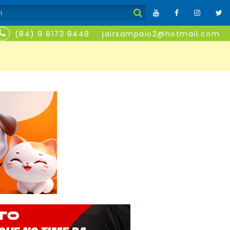
(84) 9 8173 8448
jairsampaio2@hotmail.com