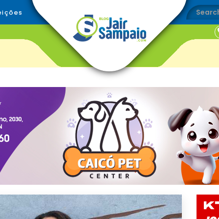
eições