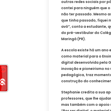
outras redes sociais por p
contei para ninguém que o 
não ter passado. Mesmo assi
que tinha passado, fiquei
avô”, conta a estudante, q
do pré-vestibular do Colég
Maringá (PR).
A escola existe há um ano 
como material para o Ensin
digital desenvolvida pela
inovação e pioneirismo no
pedagógica, traz momentos
construção do conhecimen
Stephanie credita a sua a
professores, que lhe ajud
mas também com o apoio so
“Por ser digital, o materia