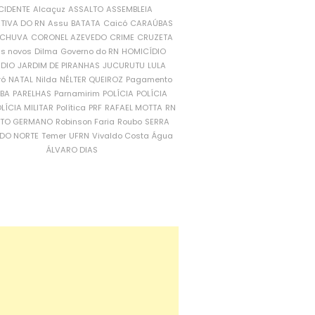
CIDENTE
Alcaçuz
ASSALTO
ASSEMBLEIA
ATIVA DO RN
Assu
BATATA
Caicó
CARAÚBAS
CHUVA
CORONEL AZEVEDO
CRIME
CRUZETA
is novos
Dilma
Governo do RN
HOMICÍDIO
NDIO
JARDIM DE PIRANHAS
JUCURUTU
LULA
ró
NATAL
Nilda
NÉLTER QUEIROZ
Pagamento
ÍBA
PARELHAS
Parnamirim
POLÍCIA
POLÍCIA
LÍCIA MILITAR
Política
PRF
RAFAEL MOTTA
RN
RTO GERMANO
Robinson Faria
Roubo
SERRA
DO NORTE
Temer
UFRN
Vivaldo Costa
Água
ÁLVARO DIAS