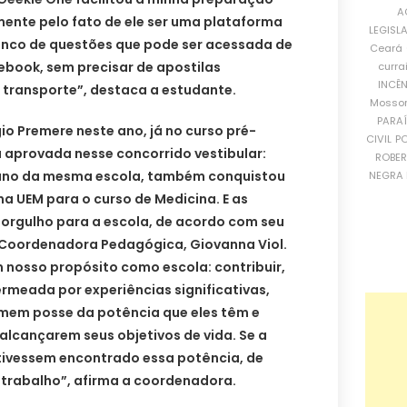
A
mente pelo fato de ele ser uma plataforma
LEGISL
anco de questões que pode ser acessada de
Ceará
ebook, sem precisar de apostilas
curra
INCÊ
o transporte”, destaca a estudante.
Mosso
PARA
io Premere neste ano, já no curso pré-
CIVIL
PO
ca aprovada nesse concorrido vestibular:
ROBE
aluno da mesma escola, também conquistou
NEGRA 
a UEM para o curso de Medicina. E as
orgulho para a escola, de acordo com seu
a Coordenadora Pedagógica, Giovanna Viol.
 nosso propósito como escola: contribuir,
eada por experiências significativas,
mem posse da potência que eles têm e
lcançarem seus objetivos de vida. Se a
 tivessem encontrado essa potência, de
 trabalho”, afirma a coordenadora.