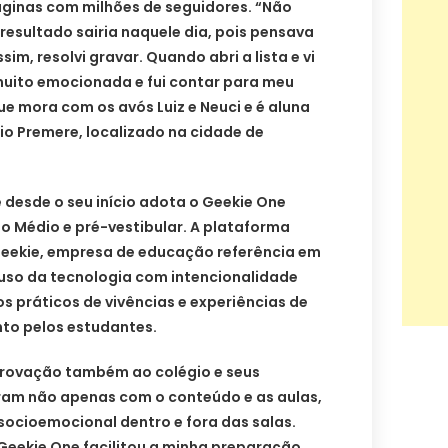
áginas com milhões de seguidores. “Não
resultado sairia naquele dia, pois pensava
m, resolvi gravar. Quando abri a lista e vi
 muito emocionada e fui contar para meu
ue mora com os avós Luiz e Neuci e é aluna
io Premere, localizado na cidade de
e desde o seu início adota o Geekie One
o Médio e pré-vestibular. A plataforma
 Geekie, empresa de educação referência em
 uso da tecnologia com intencionalidade
 práticos de vivências e experiências de
to pelos estudantes.
provação também ao colégio e seus
aram não apenas com o conteúdo e as aulas,
cioemocional dentro e fora das salas.
l Geekie One facilitou a minha preparação