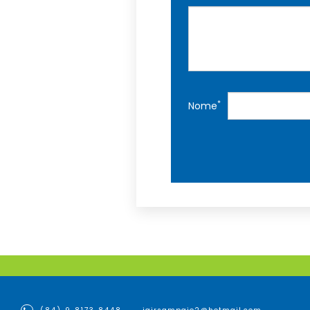
*
Nome