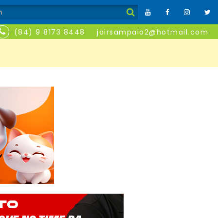
(84) 9 8173 8448
jairsampaio2@hotmail.com