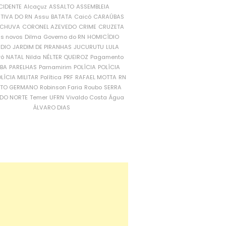
CIDENTE
Alcaçuz
ASSALTO
ASSEMBLEIA
ATIVA DO RN
Assu
BATATA
Caicó
CARAÚBAS
CHUVA
CORONEL AZEVEDO
CRIME
CRUZETA
is novos
Dilma
Governo do RN
HOMICÍDIO
NDIO
JARDIM DE PIRANHAS
JUCURUTU
LULA
ró
NATAL
Nilda
NÉLTER QUEIROZ
Pagamento
ÍBA
PARELHAS
Parnamirim
POLÍCIA
POLÍCIA
LÍCIA MILITAR
Política
PRF
RAFAEL MOTTA
RN
RTO GERMANO
Robinson Faria
Roubo
SERRA
DO NORTE
Temer
UFRN
Vivaldo Costa
Água
ÁLVARO DIAS