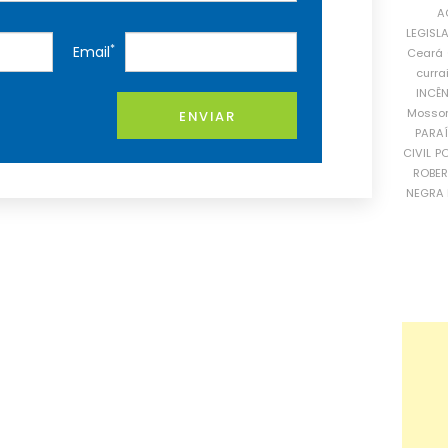
A
LEGISL
*
Email
Ceará
curra
INCÊ
Mosso
ENVIAR
PARA
CIVIL
PO
ROBE
NEGRA 