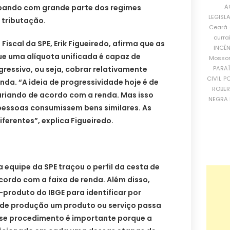
A
abando com grande parte dos regimes
LEGISL
 tributação.
Ceará
curra
Fiscal da SPE, Erik Figueiredo, afirma que as
INCÊ
e uma alíquota unificada é capaz de
Mosso
PARA
gressivo, ou seja, cobrar relativamente
CIVIL
PO
da. “A ideia de progressividade hoje é de
ROBE
ariando de acordo com a renda. Mas isso
NEGRA 
 pessoas consumissem bens similares. As
erentes”, explica Figueiredo.
 equipe da SPE traçou o perfil da cesta de
ordo com a faixa de renda. Além disso,
-produto do IBGE para identificar por
 de produção um produto ou serviço passa
sse procedimento é importante porque a