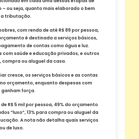
adicionado em cada uma dessas etapas de
 – ou seja, quanto mais elaborado o bem
 a tributação.
pobres, com renda de até R$ 89 por pessoa,
rçamento é destinada a serviços básicos,
pagamento de contas como água e luz.
 com saúde e educação privados, e outros
, compra ou aluguel da casa.
iar cresce, os serviços básicos e as contas
o no orçamento, enquanto despesas com
a ganham força.
 de R$ 5 mil por pessoa, 49% do orçamento
ados “luxo”, 13% para compra ou aluguel da
ducação. A nota não detalha quais serviços
u de luxo.