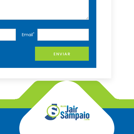
*
Email
ENVIAR