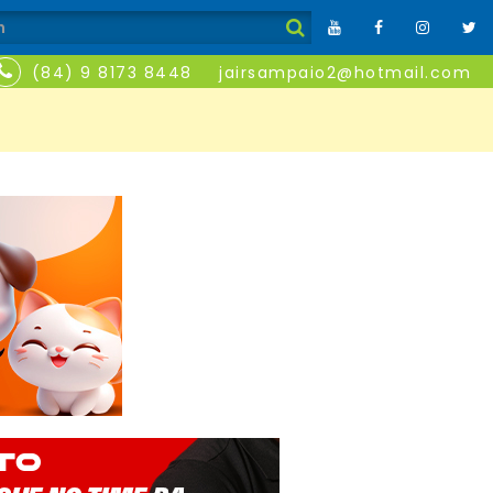
(84) 9 8173 8448
jairsampaio2@hotmail.com