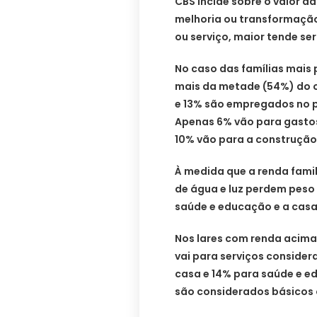
CBS incide sobre o valor 
melhoria ou transformação
ou serviço, maior tende ser
No caso das famílias mais 
mais da metade (54%) do o
e 13% são empregados no 
Apenas 6% vão para gastos
10% vão para a construção
À medida que a renda famil
de água e luz perdem pes
saúde e educação e a cas
Nos lares com renda acima
vai para serviços consider
casa e 14% para saúde e e
são considerados básicos o