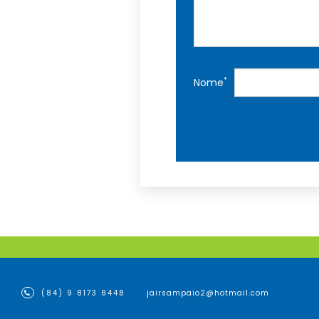
*
Nome
(84) 9 8173 8448
jairsampaio2@hotmail.com