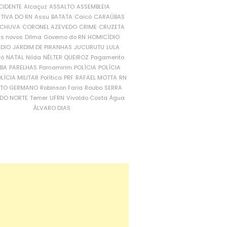
CIDENTE
Alcaçuz
ASSALTO
ASSEMBLEIA
ATIVA DO RN
Assu
BATATA
Caicó
CARAÚBAS
CHUVA
CORONEL AZEVEDO
CRIME
CRUZETA
is novos
Dilma
Governo do RN
HOMICÍDIO
NDIO
JARDIM DE PIRANHAS
JUCURUTU
LULA
ró
NATAL
Nilda
NÉLTER QUEIROZ
Pagamento
ÍBA
PARELHAS
Parnamirim
POLÍCIA
POLÍCIA
LÍCIA MILITAR
Política
PRF
RAFAEL MOTTA
RN
RTO GERMANO
Robinson Faria
Roubo
SERRA
DO NORTE
Temer
UFRN
Vivaldo Costa
Água
ÁLVARO DIAS