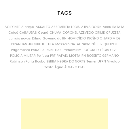
TAGS
ACIDENTE
Alcaçuz
ASSALTO
ASSEMBLEIA LEGISLATIVA DO RN
Assu
BATATA
Caicó
CARAÚBAS
Ceará
CHUVA
CORONEL AZEVEDO
CRIME
CRUZETA
currais novos
Dilma
Governo do RN
HOMICÍDIO
INCÊNDIO
JARDIM DE
PIRANHAS
JUCURUTU
LULA
Mossoró
NATAL
Nilda
NÉLTER QUEIROZ
Pagamento
PARAÍBA
PARELHAS
Parnamirim
POLÍCIA
POLÍCIA CIVIL
POLÍCIA MILITAR
Política
PRF
RAFAEL MOTTA
RN
ROBERTO GERMANO
Robinson Faria
Roubo
SERRA NEGRA DO NORTE
Temer
UFRN
Vivaldo
Costa
Água
ÁLVARO DIAS