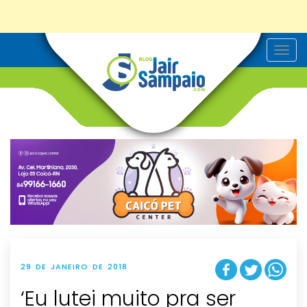
T
o
g
g
l
e
n
a
v
i
g
a
t
i
o
n
29 DE JANEIRO DE 2018
‘Eu lutei muito pra ser