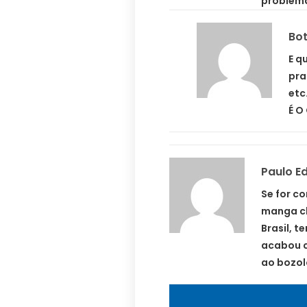
problema
Bot
E q
pra
etc
É O
Paulo E
Se for c
manga ch
Brasil, 
acabou c
ao bozolo