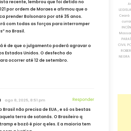
sta recente, lembrou que foi detido no
A
021 por ordem de Moraes e afirmou que o
LEGISL
Ceará
a prender Bolsonaro por até 35 anos.
curra
ará com todas as forças para interromper
INCÊ
” no Brasil.
Mosso
PARA
CIVIL
PO
já é de que o julgamento poderá agravar o
ROBE
s Estados Unidos. O desfecho do
NEGRA 
ara ocorrer até 12 de setembro.
a
Responder
ago 8, 2025, 8:51 pm
 Brasil não precisa de EUA , e só os bestas
aquela terra de satanás. O Brasileiro q
ramp e bozó é pior q eles. E a maioria tem