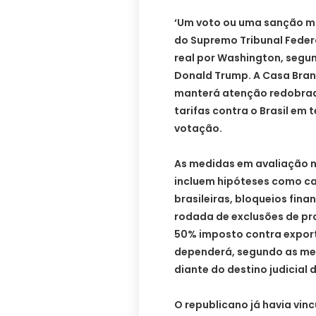
‘Um voto ou uma sanção mi
do Supremo Tribunal Fede
real por Washington, segu
Donald Trump. A Casa Bran
manterá atenção redobrada
tarifas contra o Brasil e
votação.
As medidas em avaliação n
incluem hipóteses como ca
brasileiras, bloqueios fina
rodada de exclusões de pro
50% imposto contra export
dependerá, segundo as mes
diante do destino judicial 
O republicano já havia vin