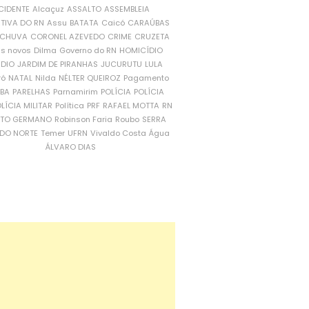
CIDENTE
Alcaçuz
ASSALTO
ASSEMBLEIA
ATIVA DO RN
Assu
BATATA
Caicó
CARAÚBAS
CHUVA
CORONEL AZEVEDO
CRIME
CRUZETA
is novos
Dilma
Governo do RN
HOMICÍDIO
NDIO
JARDIM DE PIRANHAS
JUCURUTU
LULA
ró
NATAL
Nilda
NÉLTER QUEIROZ
Pagamento
ÍBA
PARELHAS
Parnamirim
POLÍCIA
POLÍCIA
LÍCIA MILITAR
Política
PRF
RAFAEL MOTTA
RN
RTO GERMANO
Robinson Faria
Roubo
SERRA
DO NORTE
Temer
UFRN
Vivaldo Costa
Água
ÁLVARO DIAS