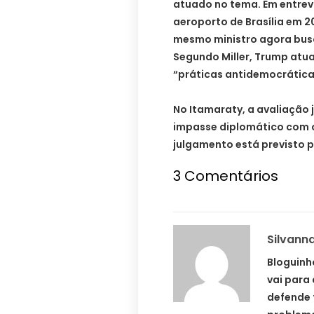
atuado no tema. Em entrevi
aeroporto de Brasília em 2
mesmo ministro agora busc
Segundo Miller, Trump atu
“práticas antidemocráticas
No Itamaraty, a avaliação 
impasse diplomático com o
julgamento está previsto p
3 Comentários
Silvann
Bloguinho
vai para 
defende t