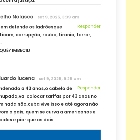
 com a justiça.
elho Nolasco
set 9, 2025, 3:39 am
Responder
uem defende os ladrõesque
ticam, corrupção, roubo, tirania, terror,
…
 QUÊ? IMBECIL!
duardo lucena
set 9, 2025, 9:25 am
Responder
ondenado a 43 anos,o cabelo de
upada,vai colocar tarifas por 43 anos no
tem nada não,cuba vive isso e até agora não
om o país, quem se curva a americanos e
ides e pior que os dois