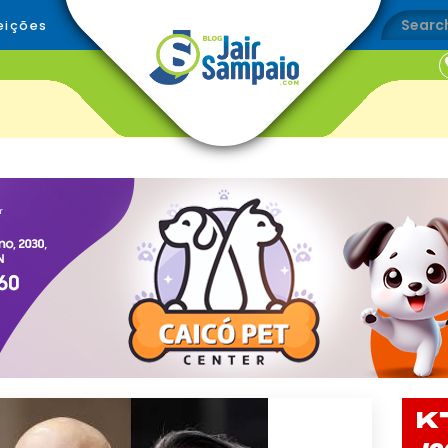
eições