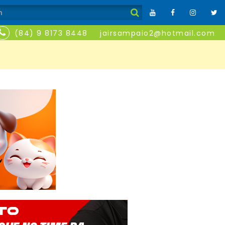
(84) 9 8173 8448
jairsampaio2@hotmail.com