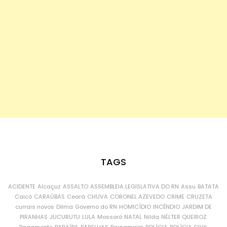
TAGS
ACIDENTE
Alcaçuz
ASSALTO
ASSEMBLEIA LEGISLATIVA DO RN
Assu
BATATA
Caicó
CARAÚBAS
Ceará
CHUVA
CORONEL AZEVEDO
CRIME
CRUZETA
currais novos
Dilma
Governo do RN
HOMICÍDIO
INCÊNDIO
JARDIM DE
PIRANHAS
JUCURUTU
LULA
Mossoró
NATAL
Nilda
NÉLTER QUEIROZ