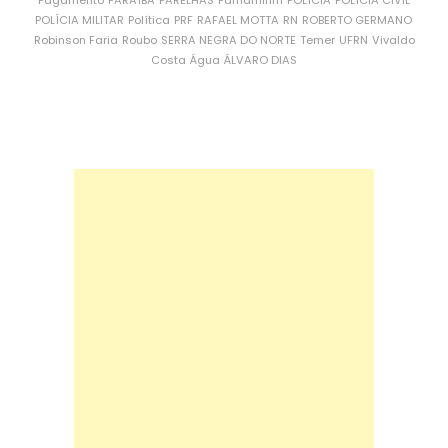
Pagamento
PARAÍBA
PARELHAS
Parnamirim
POLÍCIA
POLÍCIA CIVIL
POLÍCIA MILITAR
Política
PRF
RAFAEL MOTTA
RN
ROBERTO GERMANO
Robinson Faria
Roubo
SERRA NEGRA DO NORTE
Temer
UFRN
Vivaldo
Costa
Água
ÁLVARO DIAS