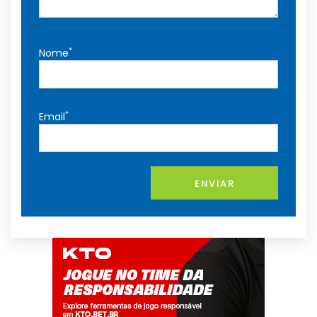
*
Nome
*
Email
ENVIAR