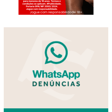
Jogue com responsabilidade. 18+