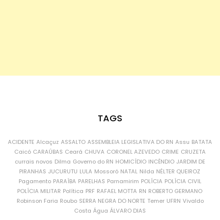
TAGS
ACIDENTE
Alcaçuz
ASSALTO
ASSEMBLEIA LEGISLATIVA DO RN
Assu
BATATA
Caicó
CARAÚBAS
Ceará
CHUVA
CORONEL AZEVEDO
CRIME
CRUZETA
currais novos
Dilma
Governo do RN
HOMICÍDIO
INCÊNDIO
JARDIM DE
PIRANHAS
JUCURUTU
LULA
Mossoró
NATAL
Nilda
NÉLTER QUEIROZ
Pagamento
PARAÍBA
PARELHAS
Parnamirim
POLÍCIA
POLÍCIA CIVIL
POLÍCIA MILITAR
Política
PRF
RAFAEL MOTTA
RN
ROBERTO GERMANO
Robinson Faria
Roubo
SERRA NEGRA DO NORTE
Temer
UFRN
Vivaldo
Costa
Água
ÁLVARO DIAS