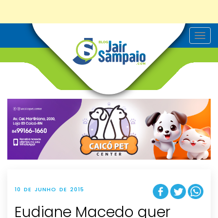
T
o
g
g
l
e
n
a
v
i
g
a
t
i
o
n
10 DE JUNHO DE 2015
Eudiane Macedo quer