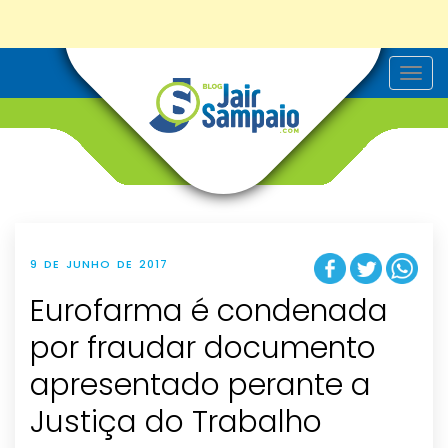
T
o
g
g
l
e
n
a
v
i
g
a
t
9 DE JUNHO DE 2017
i
o
Eurofarma é condenada
n
por fraudar documento
apresentado perante a
Justiça do Trabalho