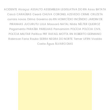
ACIDENTE
Alcaçuz
ASSALTO
ASSEMBLEIA LEGISLATIVA DO RN
Assu
BATATA
Caicó
CARAÚBAS
Ceará
CHUVA
CORONEL AZEVEDO
CRIME
CRUZETA
currais novos
Dilma
Governo do RN
HOMICÍDIO
INCÊNDIO
JARDIM DE
PIRANHAS
JUCURUTU
LULA
Mossoró
NATAL
Nilda
NÉLTER QUEIROZ
Pagamento
PARAÍBA
PARELHAS
Parnamirim
POLÍCIA
POLÍCIA CIVIL
POLÍCIA MILITAR
Política
PRF
RAFAEL MOTTA
RN
ROBERTO GERMANO
Robinson Faria
Roubo
SERRA NEGRA DO NORTE
Temer
UFRN
Vivaldo
Costa
Água
ÁLVARO DIAS