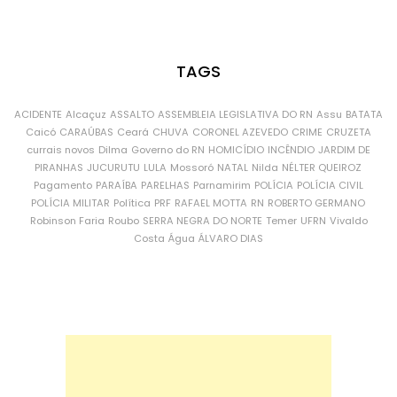
TAGS
ACIDENTE
Alcaçuz
ASSALTO
ASSEMBLEIA LEGISLATIVA DO RN
Assu
BATATA
Caicó
CARAÚBAS
Ceará
CHUVA
CORONEL AZEVEDO
CRIME
CRUZETA
currais novos
Dilma
Governo do RN
HOMICÍDIO
INCÊNDIO
JARDIM DE
PIRANHAS
JUCURUTU
LULA
Mossoró
NATAL
Nilda
NÉLTER QUEIROZ
Pagamento
PARAÍBA
PARELHAS
Parnamirim
POLÍCIA
POLÍCIA CIVIL
POLÍCIA MILITAR
Política
PRF
RAFAEL MOTTA
RN
ROBERTO GERMANO
Robinson Faria
Roubo
SERRA NEGRA DO NORTE
Temer
UFRN
Vivaldo
Costa
Água
ÁLVARO DIAS