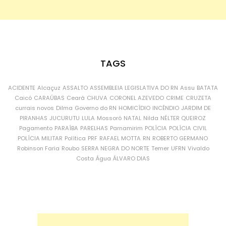
TAGS
ACIDENTE
Alcaçuz
ASSALTO
ASSEMBLEIA LEGISLATIVA DO RN
Assu
BATATA
Caicó
CARAÚBAS
Ceará
CHUVA
CORONEL AZEVEDO
CRIME
CRUZETA
currais novos
Dilma
Governo do RN
HOMICÍDIO
INCÊNDIO
JARDIM DE
PIRANHAS
JUCURUTU
LULA
Mossoró
NATAL
Nilda
NÉLTER QUEIROZ
Pagamento
PARAÍBA
PARELHAS
Parnamirim
POLÍCIA
POLÍCIA CIVIL
POLÍCIA MILITAR
Política
PRF
RAFAEL MOTTA
RN
ROBERTO GERMANO
Robinson Faria
Roubo
SERRA NEGRA DO NORTE
Temer
UFRN
Vivaldo
Costa
Água
ÁLVARO DIAS