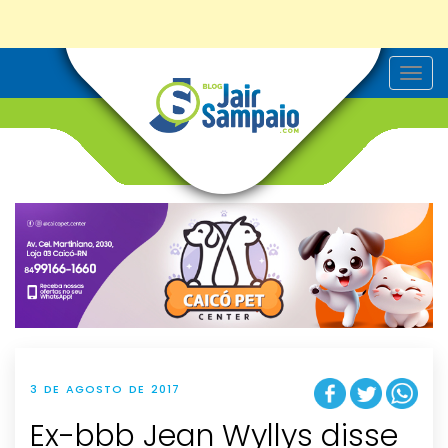
T
o
g
g
l
e
n
a
v
i
g
a
t
i
o
n
3 DE AGOSTO DE 2017
Ex-bbb Jean Wyllys disse