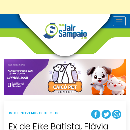
T
o
g
g
l
e
n
a
v
i
g
a
t
i
o
n
19 DE NOVEMBRO DE 2016
Ex de Eike Batista, Flávia