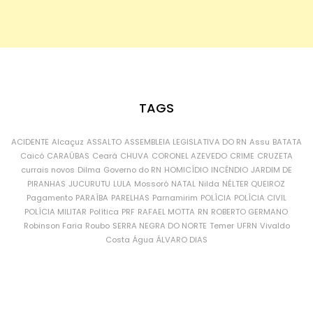
TAGS
ACIDENTE
Alcaçuz
ASSALTO
ASSEMBLEIA LEGISLATIVA DO RN
Assu
BATATA
Caicó
CARAÚBAS
Ceará
CHUVA
CORONEL AZEVEDO
CRIME
CRUZETA
currais novos
Dilma
Governo do RN
HOMICÍDIO
INCÊNDIO
JARDIM DE
PIRANHAS
JUCURUTU
LULA
Mossoró
NATAL
Nilda
NÉLTER QUEIROZ
Pagamento
PARAÍBA
PARELHAS
Parnamirim
POLÍCIA
POLÍCIA CIVIL
POLÍCIA MILITAR
Política
PRF
RAFAEL MOTTA
RN
ROBERTO GERMANO
Robinson Faria
Roubo
SERRA NEGRA DO NORTE
Temer
UFRN
Vivaldo
Costa
Água
ÁLVARO DIAS