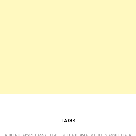
TAGS
ACIDENTE
Alcaçuz
ASSALTO
ASSEMBLEIA LEGISLATIVA DO RN
Assu
BATATA