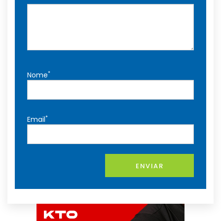
*
Nome
*
Email
ENVIAR