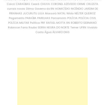
Caicó
CARAÚBAS
Ceará
CHUVA
CORONEL AZEVEDO
CRIME
CRUZETA
currais novos
Dilma
Governo do RN
HOMICÍDIO
INCÊNDIO
JARDIM DE
PIRANHAS
JUCURUTU
LULA
Mossoró
NATAL
Nilda
NÉLTER QUEIROZ
Pagamento
PARAÍBA
PARELHAS
Parnamirim
POLÍCIA
POLÍCIA CIVIL
POLÍCIA MILITAR
Política
PRF
RAFAEL MOTTA
RN
ROBERTO GERMANO
Robinson Faria
Roubo
SERRA NEGRA DO NORTE
Temer
UFRN
Vivaldo
Costa
Água
ÁLVARO DIAS