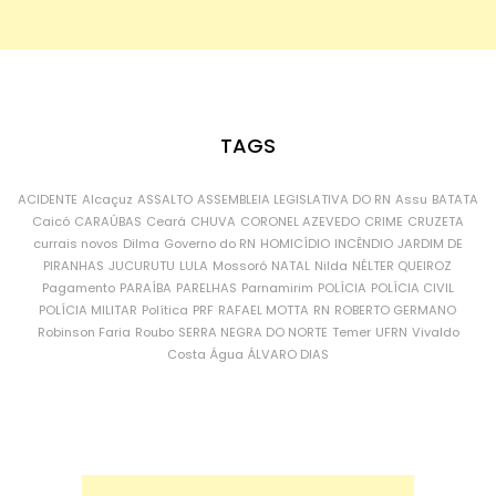
TAGS
ACIDENTE
Alcaçuz
ASSALTO
ASSEMBLEIA LEGISLATIVA DO RN
Assu
BATATA
Caicó
CARAÚBAS
Ceará
CHUVA
CORONEL AZEVEDO
CRIME
CRUZETA
currais novos
Dilma
Governo do RN
HOMICÍDIO
INCÊNDIO
JARDIM DE
PIRANHAS
JUCURUTU
LULA
Mossoró
NATAL
Nilda
NÉLTER QUEIROZ
Pagamento
PARAÍBA
PARELHAS
Parnamirim
POLÍCIA
POLÍCIA CIVIL
POLÍCIA MILITAR
Política
PRF
RAFAEL MOTTA
RN
ROBERTO GERMANO
Robinson Faria
Roubo
SERRA NEGRA DO NORTE
Temer
UFRN
Vivaldo
Costa
Água
ÁLVARO DIAS