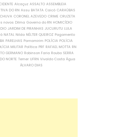
CIDENTE
Alcaçuz
ASSALTO
ASSEMBLEIA
ATIVA DO RN
Assu
BATATA
Caicó
CARAÚBAS
CHUVA
CORONEL AZEVEDO
CRIME
CRUZETA
is novos
Dilma
Governo do RN
HOMICÍDIO
NDIO
JARDIM DE PIRANHAS
JUCURUTU
LULA
ró
NATAL
Nilda
NÉLTER QUEIROZ
Pagamento
ÍBA
PARELHAS
Parnamirim
POLÍCIA
POLÍCIA
LÍCIA MILITAR
Política
PRF
RAFAEL MOTTA
RN
RTO GERMANO
Robinson Faria
Roubo
SERRA
DO NORTE
Temer
UFRN
Vivaldo Costa
Água
ÁLVARO DIAS