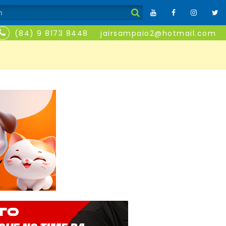
(84) 9 8173 8448
jairsampaio2@hotmail.com