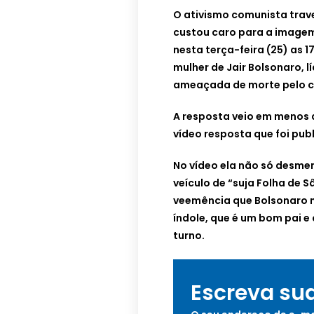
O ativismo comunista trave
custou caro para a imagem
nesta terça-feira (25) as 1
mulher de Jair Bolsonaro, l
ameaçada de morte pelo c
A resposta veio em menos 
vídeo resposta que foi pub
No vídeo ela não só desme
veículo de “suja Folha de 
veemência que Bolsonaro 
índole, que é um bom pai e 
turno.
Escreva su