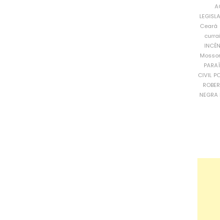
A
LEGISL
Ceará
curra
INCÊ
Mosso
PARA
CIVIL
PO
ROBE
NEGRA 