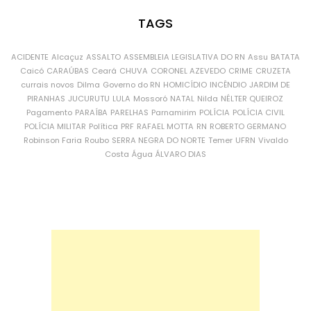
TAGS
ACIDENTE
Alcaçuz
ASSALTO
ASSEMBLEIA LEGISLATIVA DO RN
Assu
BATATA
Caicó
CARAÚBAS
Ceará
CHUVA
CORONEL AZEVEDO
CRIME
CRUZETA
currais novos
Dilma
Governo do RN
HOMICÍDIO
INCÊNDIO
JARDIM DE
PIRANHAS
JUCURUTU
LULA
Mossoró
NATAL
Nilda
NÉLTER QUEIROZ
Pagamento
PARAÍBA
PARELHAS
Parnamirim
POLÍCIA
POLÍCIA CIVIL
POLÍCIA MILITAR
Política
PRF
RAFAEL MOTTA
RN
ROBERTO GERMANO
Robinson Faria
Roubo
SERRA NEGRA DO NORTE
Temer
UFRN
Vivaldo
Costa
Água
ÁLVARO DIAS