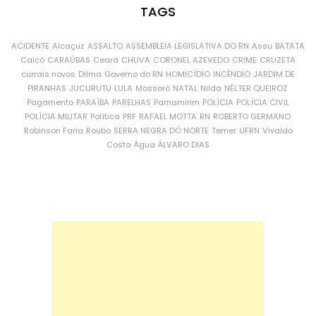
TAGS
ACIDENTE
Alcaçuz
ASSALTO
ASSEMBLEIA LEGISLATIVA DO RN
Assu
BATATA
Caicó
CARAÚBAS
Ceará
CHUVA
CORONEL AZEVEDO
CRIME
CRUZETA
currais novos
Dilma
Governo do RN
HOMICÍDIO
INCÊNDIO
JARDIM DE
PIRANHAS
JUCURUTU
LULA
Mossoró
NATAL
Nilda
NÉLTER QUEIROZ
Pagamento
PARAÍBA
PARELHAS
Parnamirim
POLÍCIA
POLÍCIA CIVIL
POLÍCIA MILITAR
Política
PRF
RAFAEL MOTTA
RN
ROBERTO GERMANO
Robinson Faria
Roubo
SERRA NEGRA DO NORTE
Temer
UFRN
Vivaldo
Costa
Água
ÁLVARO DIAS