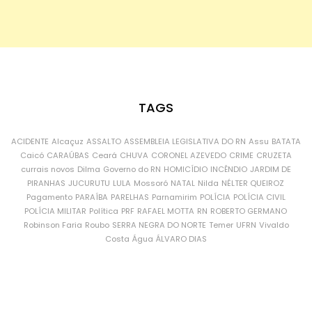
TAGS
ACIDENTE
Alcaçuz
ASSALTO
ASSEMBLEIA LEGISLATIVA DO RN
Assu
BATATA
Caicó
CARAÚBAS
Ceará
CHUVA
CORONEL AZEVEDO
CRIME
CRUZETA
currais novos
Dilma
Governo do RN
HOMICÍDIO
INCÊNDIO
JARDIM DE
PIRANHAS
JUCURUTU
LULA
Mossoró
NATAL
Nilda
NÉLTER QUEIROZ
Pagamento
PARAÍBA
PARELHAS
Parnamirim
POLÍCIA
POLÍCIA CIVIL
POLÍCIA MILITAR
Política
PRF
RAFAEL MOTTA
RN
ROBERTO GERMANO
Robinson Faria
Roubo
SERRA NEGRA DO NORTE
Temer
UFRN
Vivaldo
Costa
Água
ÁLVARO DIAS