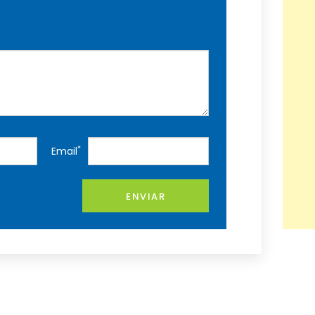
*
Email
ENVIAR