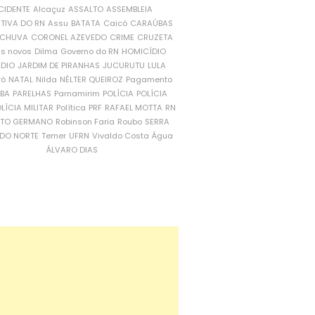
CIDENTE
Alcaçuz
ASSALTO
ASSEMBLEIA
ATIVA DO RN
Assu
BATATA
Caicó
CARAÚBAS
CHUVA
CORONEL AZEVEDO
CRIME
CRUZETA
is novos
Dilma
Governo do RN
HOMICÍDIO
NDIO
JARDIM DE PIRANHAS
JUCURUTU
LULA
ró
NATAL
Nilda
NÉLTER QUEIROZ
Pagamento
ÍBA
PARELHAS
Parnamirim
POLÍCIA
POLÍCIA
LÍCIA MILITAR
Política
PRF
RAFAEL MOTTA
RN
RTO GERMANO
Robinson Faria
Roubo
SERRA
DO NORTE
Temer
UFRN
Vivaldo Costa
Água
ÁLVARO DIAS