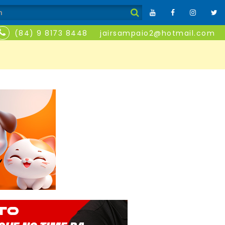
(84) 9 8173 8448
jairsampaio2@hotmail.com