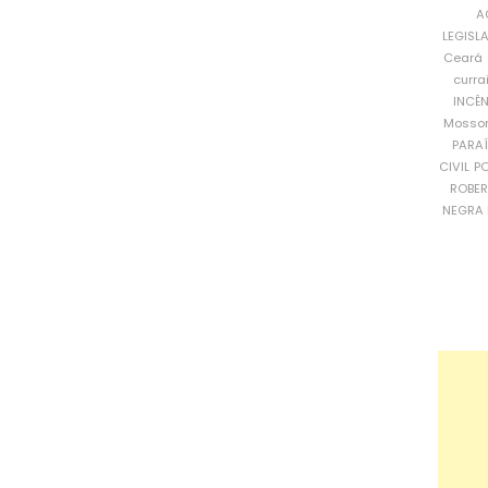
A
LEGISL
Ceará
curra
INCÊ
Mosso
PARA
CIVIL
PO
ROBE
NEGRA 