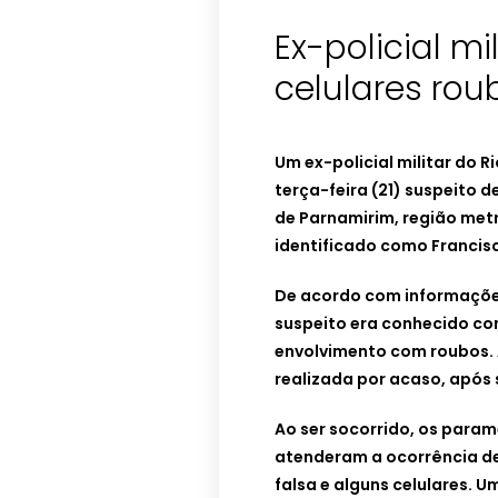
Ex-policial mi
celulares ro
Um ex-policial militar do R
terça-feira (21) suspeito d
de Parnamirim, região metr
identificado como Francis
De acordo com informações 
suspeito era conhecido com
envolvimento com roubos. A
realizada por acaso, após
Ao ser socorrido, os param
atenderam a ocorrência d
falsa e alguns celulares. Um