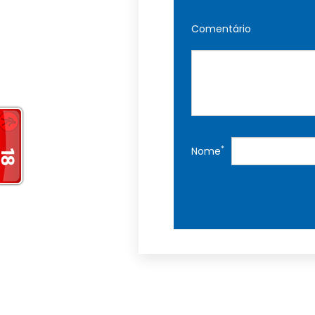
Comentário
*
Nome