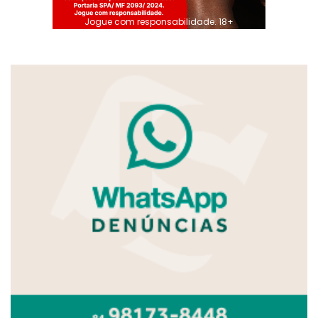
Jogue com responsabilidade. 18+