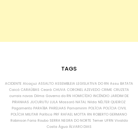
TAGS
ACIDENTE
Alcaçuz
ASSALTO
ASSEMBLEIA LEGISLATIVA DO RN
Assu
BATATA
Caicó
CARAÚBAS
Ceará
CHUVA
CORONEL AZEVEDO
CRIME
CRUZETA
currais novos
Dilma
Governo do RN
HOMICÍDIO
INCÊNDIO
JARDIM DE
PIRANHAS
JUCURUTU
LULA
Mossoró
NATAL
Nilda
NÉLTER QUEIROZ
Pagamento
PARAÍBA
PARELHAS
Parnamirim
POLÍCIA
POLÍCIA CIVIL
POLÍCIA MILITAR
Política
PRF
RAFAEL MOTTA
RN
ROBERTO GERMANO
Robinson Faria
Roubo
SERRA NEGRA DO NORTE
Temer
UFRN
Vivaldo
Costa
Água
ÁLVARO DIAS